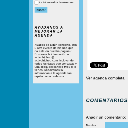
incluir eventos terminados
AYUDANOS A
MEJORAR LA
AGENDA
¿Sabes de algún concierto, jam
u otro evento de hip hop que
no esté en nuestra página?
Envíanos la información a
activohiphop@
activohiphop.com, incluyendo
todos los datos que conozcas y
una copia del cartel o flyer, si lo
tienes. Añadiremos la
información a la agenda tan
rápido como podamos.
Ver agenda completa
COMENTARIOS
Añadir un comentario:
Nombre: