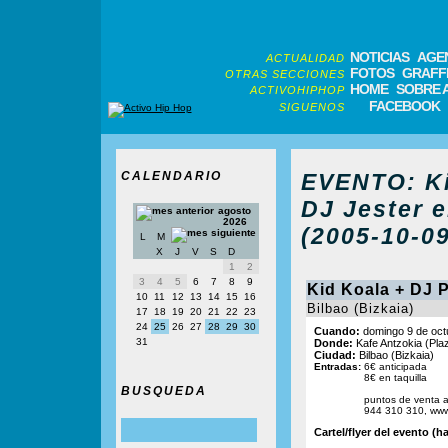
NOTICIAS
AGE
ACTUALIDAD
FOTOS
GRAFFI
OTRAS SECCIONES
HOME
SOBRE 
ACTIVOHIPHOP
FACEBOOK
SIGUENOS
CALENDARIO
EVENTO: Ki
DJ Jester e
agosto
2026
(2005-10-09
L
M
X
J
V
S
D
1
2
3
4
5
6
7
8
9
Kid Koala + DJ 
10
11
12
13
14
15
16
Bilbao (Bizkaia)
17
18
19
20
21
22
23
24
25
26
27
28
29
30
Cuando:
domingo 9 de oct
31
Donde:
Kafe Antzokia (Pla
Ciudad:
Bilbao (Bizkaia)
Entradas:
6€ anticipada
8€ en taquilla
BUSQUEDA
puntos de venta a
944 310 310, www
Cartel/flyer del evento (ha