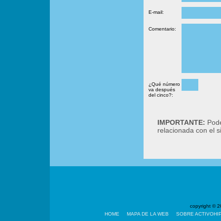
E-mail:
Comentario:
¿Qué número
va después
del cinco?:
IMPORTANTE:
Podé
relacionada con el 
copyright ©
HOME
MAPA DE LA WEB
SOBRE ACTIVOHI