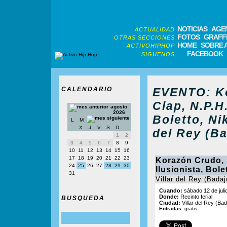
NOTICIAS
AGE
ACTUALIDAD
FOTOS
GRAFFI
OTRAS SECCIONES
HOME
SOBRE 
ACTIVOHIPHOP
FACEBOOK
SIGUENOS
CALENDARIO
EVENTO: K
Clap, N.P.H.
agosto
2026
Boletto, Ni
L
M
X
J
V
S
D
del Rey (Ba
1
2
3
4
5
6
7
8
9
10
11
12
13
14
15
16
17
18
19
20
21
22
23
Korazón Crudo, 
24
25
26
27
28
29
30
Ilusionista, Bole
31
Villar del Rey (Badaj
Cuando:
sábado 12 de juli
Donde:
Recinto ferial
BUSQUEDA
Ciudad:
Villar del Rey (Bad
Entradas:
gratis