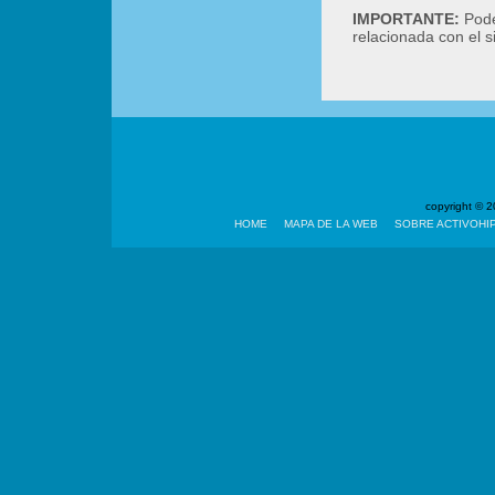
IMPORTANTE:
Podé
relacionada con el 
copyright ©
HOME
MAPA DE LA WEB
SOBRE ACTIVOHI