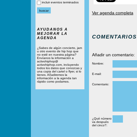
incluir eventos terminados
Ver agenda completa
AYUDANOS A
MEJORAR LA
COMENTARIOS
AGENDA
¿Sabes de algún concierto, jam
u otro evento de hip hop que
Añadir un comentario:
no esté en nuestra página?
Envíanos la información a
activohiphop@
Nombre:
activohiphop.com, incluyendo
todos los datos que conozcas y
una copia del cartel o flyer, si lo
E-mail:
tienes. Añadiremos la
información a la agenda tan
rápido como podamos.
Comentario:
¿Qué número
va después
del cinco?: