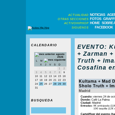
NOTICIAS
AGE
ACTUALIDAD
FOTOS
GRAFFI
OTRAS SECCIONES
HOME
SOBRE 
ACTIVOHIPHOP
FACEBOOK
SIGUENOS
CALENDARIO
EVENTO: Ku
+ Zarman +
agosto
2026
Truth + Ima
L
M
X
J
V
S
D
Cosafina e
1
2
3
4
5
6
7
8
9
10
11
12
13
14
15
16
17
18
19
20
21
22
23
Kultama + Mad D
24
25
26
27
28
29
30
Sholo Truth + Im
31
Madrid
Cuando:
viernes 24 de oct
Donde:
Café La Palma
BUSQUEDA
Ciudad:
Madrid
Entradas:
9€ anticipada (11
10€ taquilla (12€
Cartel/flyer del evento (ha