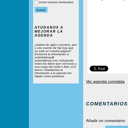
incluir eventos terminados
AYUDANOS A
MEJORAR LA
AGENDA
¿Sabes de algún concierto, jam
u otro evento de hip hop que
no esté en nuestra página?
Envíanos la información a
activohiphop@
activohiphop.com, incluyendo
todos los datos que conozcas y
una copia del cartel o flyer, si lo
tienes. Añadiremos la
información a la agenda tan
rápido como podamos.
Ver agenda completa
COMENTARIOS
Añadir un comentario: