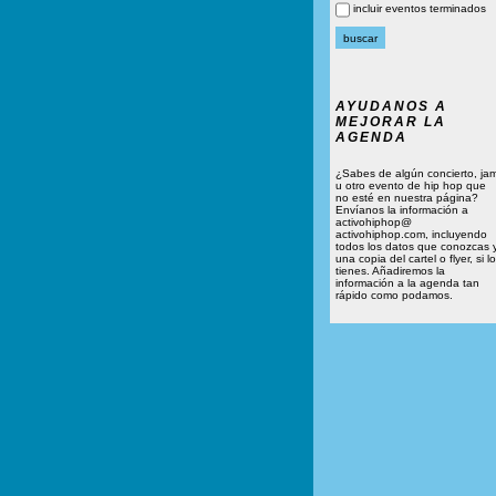
incluir eventos terminados
AYUDANOS A
MEJORAR LA
AGENDA
¿Sabes de algún concierto, ja
u otro evento de hip hop que
no esté en nuestra página?
Envíanos la información a
activohiphop@
activohiphop.com, incluyendo
todos los datos que conozcas 
una copia del cartel o flyer, si lo
tienes. Añadiremos la
información a la agenda tan
rápido como podamos.