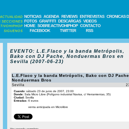
NOTICIAS
AGENDA
REVIEWS
ENTREVISTAS
CRONICAS D
ACTUALIDAD
FOTOS
GRAFFITI
DESCARGAS
VIDEOS
 SECCIONES
HOME
SOBRE ACTIVOHIPHOP
CONTACTO
TIVOHIPHOP
FACEBOOK
TWITTER
RSS
SIGUENOS
EVENTO: L.E.Flaco y la banda Metrópolis,
Bako con DJ Pache, Nonduermas Bros en
Sevilla (2007-06-23)
L.E.Flaco y la banda Metrópolis, Bako con DJ Pache
Nonduermas Bros
Sevilla
2
Cuando:
sábado 23 de junio de 2007, 23:00
Donde:
Sala Micro Libre (Polígono industrial Navisa, c/ Herramientas, 35)
Ciudad:
Sevilla
Entradas:
6 euros
venta anticipada en Microlibre
Ver agenda completa