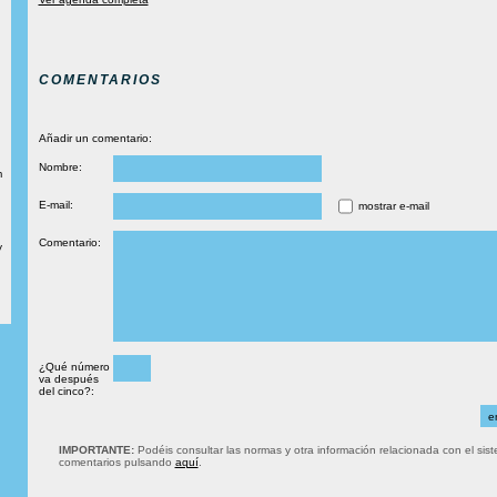
COMENTARIOS
Añadir un comentario:
Nombre:
m
E-mail:
mostrar e-mail
Comentario:
y
¿Qué número
va después
del cinco?:
IMPORTANTE:
Podéis consultar las normas y otra información relacionada con el sis
comentarios pulsando
aquí
.