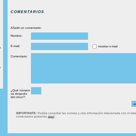
COMENTARIOS
Añadir un comentario:
Nombre:
E-mail:
mostrar e-mail
m
Comentario:
y
¿Qué número
va después
del cinco?:
IMPORTANTE:
Podéis consultar las normas y otra información relacionada con el sis
comentarios pulsando
aquí
.