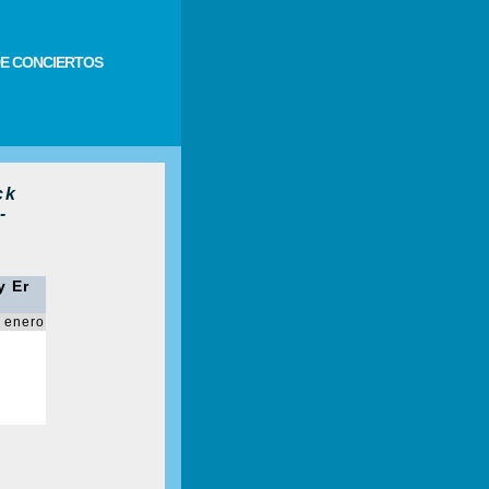
E CONCIERTOS
ck
-
y Er
 enero