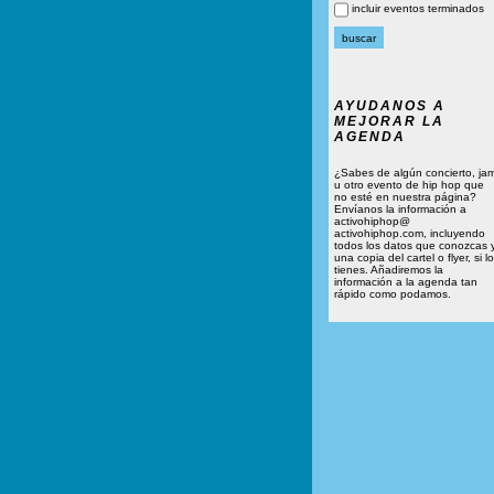
incluir eventos terminados
AYUDANOS A
MEJORAR LA
AGENDA
¿Sabes de algún concierto, ja
u otro evento de hip hop que
no esté en nuestra página?
Envíanos la información a
activohiphop@
activohiphop.com, incluyendo
todos los datos que conozcas 
una copia del cartel o flyer, si lo
tienes. Añadiremos la
información a la agenda tan
rápido como podamos.