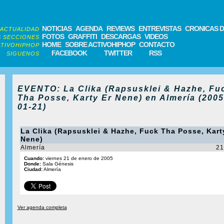
NOTICIAS
AGENDA
REVIEWS
ENTREVISTAS
CRONICAS D
ACTUALIDAD
FOTOS
GRAFFITI
DESCARGAS
VIDEOS
 SECCIONES
HOME
SOBRE ACTIVOHIPHOP
CONTACTO
TIVOHIPHOP
FACEBOOK
TWITTER
RSS
SIGUENOS
EVENTO: La Clika (Rapsusklei & Hazhe, Fu
Tha Posse, Karty Er Nene) en Almería (2005
01-21)
La Clika (Rapsusklei & Hazhe, Fuck Tha Posse, Kart
Nene)
Almería
21
Cuando:
viernes 21 de enero de 2005
Donde:
Sala Génesis
Ciudad:
Almería
Ver agenda completa