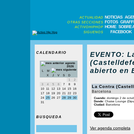
NOTICIAS
AGE
ACTUALIDAD
FOTOS
GRAFFI
OTRAS SECCIONES
HOME
SOBRE 
ACTIVOHIPHOP
FACEBOOK
SIGUENOS
CALENDARIO
EVENTO: La
(Castelldef
agosto
2026
abierto en 
L
M
X
J
V
S
D
1
2
3
4
5
6
7
8
9
La Contra (Castel
10
11
12
13
14
15
16
Barcelona
17
18
19
20
21
22
23
24
25
26
27
28
29
30
Cuando:
domingo 2 de octub
Donde:
Chaise Lounge (Dipu
31
Ciudad:
Barcelona
BUSQUEDA
Ver agenda completa