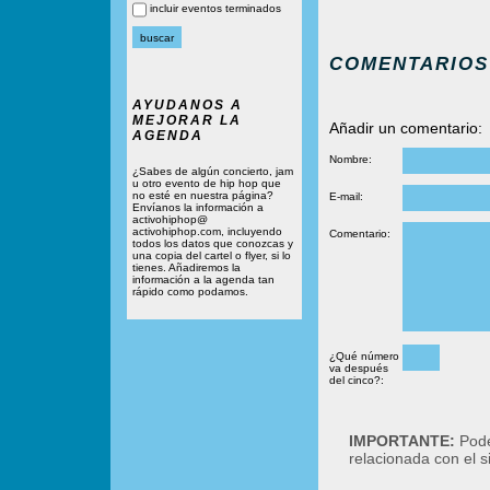
incluir eventos terminados
COMENTARIOS
AYUDANOS A
MEJORAR LA
Añadir un comentario:
AGENDA
Nombre:
¿Sabes de algún concierto, jam
u otro evento de hip hop que
no esté en nuestra página?
E-mail:
Envíanos la información a
activohiphop@
activohiphop.com, incluyendo
Comentario:
todos los datos que conozcas y
una copia del cartel o flyer, si lo
tienes. Añadiremos la
información a la agenda tan
rápido como podamos.
¿Qué número
va después
del cinco?:
IMPORTANTE:
Podé
relacionada con el 