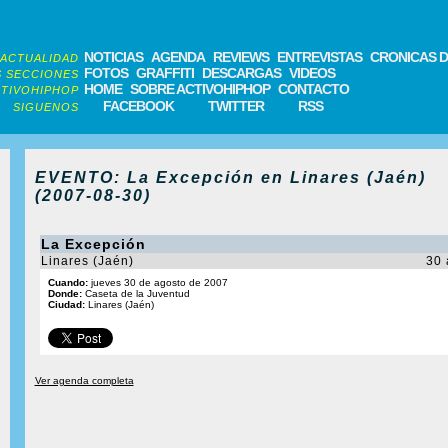
NOTICIAS
AGENDA
REVIEWS
ENTREVISTAS
CRONICAS D
ACTUALIDAD
FOTOS
GRAFFITI
DESCARGAS
VIDEOS
 SECCIONES
HOME
SOBRE ACTIVOHIPHOP
CONTACTO
TIVOHIPHOP
FACEBOOK
TWITTER
RSS
SIGUENOS
EVENTO: La Excepción en Linares (Jaén)
(2007-08-30)
La Excepción
Linares (Jaén)
30 
Cuando:
jueves 30 de agosto de 2007
Donde:
Caseta de la Juventud
Ciudad:
Linares (Jaén)
Ver agenda completa