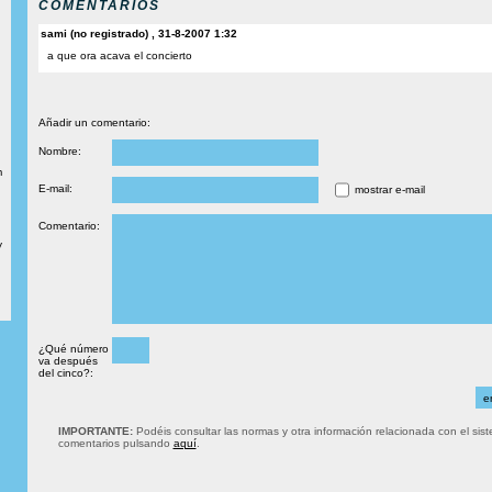
COMENTARIOS
sami (no registrado) , 31-8-2007 1:32
a que ora acava el concierto
Añadir un comentario:
Nombre:
m
E-mail:
mostrar e-mail
Comentario:
y
¿Qué número
va después
del cinco?:
IMPORTANTE:
Podéis consultar las normas y otra información relacionada con el sis
comentarios pulsando
aquí
.