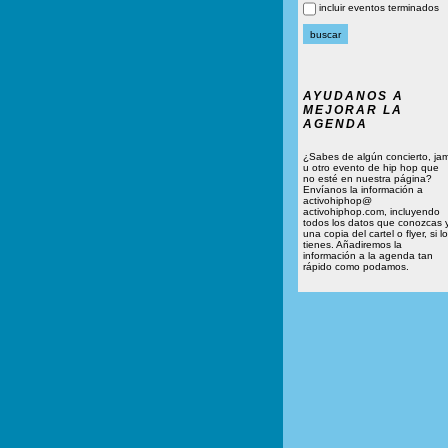
incluir eventos terminados
AYUDANOS A
MEJORAR LA
AGENDA
¿Sabes de algún concierto, ja
u otro evento de hip hop que
no esté en nuestra página?
Envíanos la información a
activohiphop@
activohiphop.com, incluyendo
todos los datos que conozcas 
una copia del cartel o flyer, si lo
tienes. Añadiremos la
información a la agenda tan
rápido como podamos.