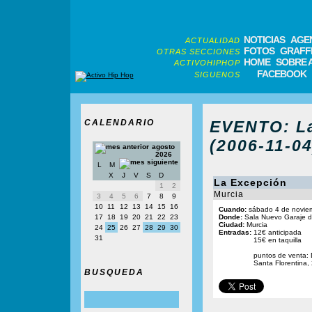
NOTICIAS
AGE
ACTUALIDAD
FOTOS
GRAFFI
OTRAS SECCIONES
HOME
SOBRE 
ACTIVOHIPHOP
FACEBOOK
SIGUENOS
CALENDARIO
EVENTO: La
(2006-11-04
agosto
2026
L
M
X
J
V
S
D
La Excepción
1
2
Murcia
3
4
5
6
7
8
9
10
11
12
13
14
15
16
Cuando:
sábado 4 de noviem
17
18
19
20
21
22
23
Donde:
Sala Nuevo Garaje de 
Ciudad:
Murcia
24
25
26
27
28
29
30
Entradas:
12€ anticipada
31
15€ en taquilla
puntos de venta: Di
Santa Florentina,
BUSQUEDA