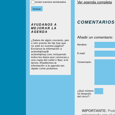
Ver agenda completa
incluir eventos terminados
COMENTARIOS
AYUDANOS A
MEJORAR LA
AGENDA
Añadir un comentario:
¿Sabes de algún concierto, jam
u otro evento de hip hop que
Nombre:
no esté en nuestra página?
Envíanos la información a
activohiphop@
E-mail:
activohiphop.com, incluyendo
todos los datos que conozcas y
una copia del cartel o flyer, si lo
Comentario:
tienes. Añadiremos la
información a la agenda tan
rápido como podamos.
¿Qué número
va después
del cinco?:
IMPORTANTE:
Podé
relacionada con el 