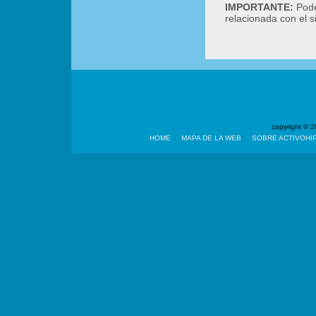
IMPORTANTE:
Podé
relacionada con el 
copyright ©
HOME
MAPA DE LA WEB
SOBRE ACTIVOHI