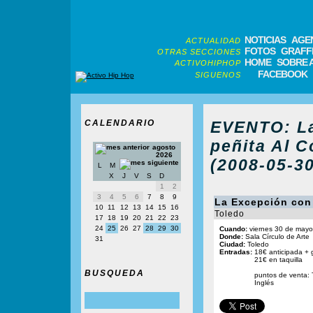
NOTICIAS
AGE
ACTUALIDAD
FOTOS
GRAFFI
OTRAS SECCIONES
HOME
SOBRE 
ACTIVOHIPHOP
FACEBOOK
SIGUENOS
CALENDARIO
EVENTO: La
peñita Al 
agosto
2026
(2008-05-30
L
M
X
J
V
S
D
1
2
3
4
5
6
7
8
9
La Excepción con 
10
11
12
13
14
15
16
Toledo
17
18
19
20
21
22
23
24
25
26
27
28
29
30
Cuando:
viernes 30 de mayo
Donde:
Sala Círculo de Arte
31
Ciudad:
Toledo
Entradas:
18€ anticipada + g
21€ en taquilla
BUSQUEDA
puntos de venta: T
Inglés