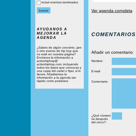
incluir eventos terminados
Ver agenda completa
AYUDANOS A
MEJORAR LA
COMENTARIOS
AGENDA
¿Sabes de algún concierto, jam
u otro evento de hip hop que
Añadir un comentario:
no esté en nuestra página?
Envíanos la información a
activohiphop@
Nombre:
activohiphop.com, incluyendo
todos los datos que conozcas y
una copia del cartel o flyer, si lo
E-mail:
tienes. Añadiremos la
información a la agenda tan
rápido como podamos.
Comentario:
¿Qué número
va después
del cinco?: