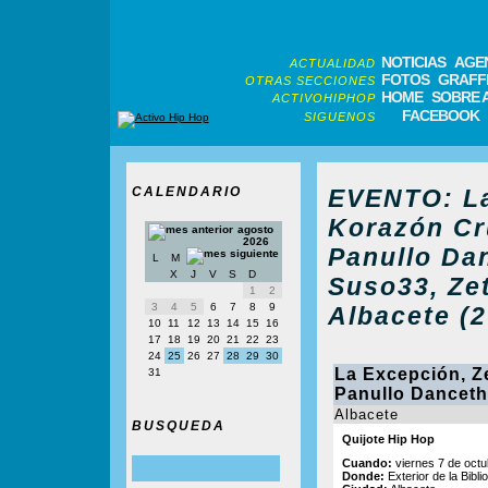
NOTICIAS
AGE
ACTUALIDAD
FOTOS
GRAFFI
OTRAS SECCIONES
HOME
SOBRE 
ACTIVOHIPHOP
FACEBOOK
SIGUENOS
CALENDARIO
EVENTO: La
Korazón Cr
agosto
2026
Panullo Dan
L
M
X
J
V
S
D
Suso33, Ze
1
2
3
4
5
6
7
8
9
Albacete (2
10
11
12
13
14
15
16
17
18
19
20
21
22
23
24
25
26
27
28
29
30
La Excepción, Ze
31
Panullo Danceth
Albacete
BUSQUEDA
Quijote Hip Hop
Cuando:
viernes 7 de octu
Donde:
Exterior de la Bibli