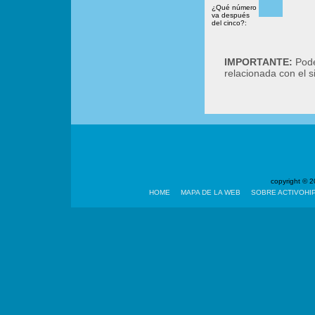
¿Qué número
va después
del cinco?:
IMPORTANTE:
Podé
relacionada con el 
copyright ©
HOME
MAPA DE LA WEB
SOBRE ACTIVOHI