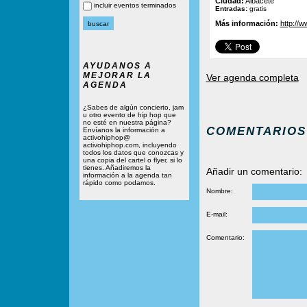
Ciudad:
Albacete
incluir eventos terminados
Entradas:
gratis
Más información:
http://
AYUDANOS A
MEJORAR LA
Ver agenda completa
AGENDA
¿Sabes de algún concierto, jam
u otro evento de hip hop que
no esté en nuestra página?
COMENTARIOS
Envíanos la información a
activohiphop@
activohiphop.com, incluyendo
todos los datos que conozcas y
una copia del cartel o flyer, si lo
tienes. Añadiremos la
Añadir un comentario:
información a la agenda tan
rápido como podamos.
Nombre:
E-mail:
Comentario: