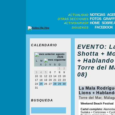
NOTICIAS
AGE
ACTUALIDAD
FOTOS
GRAFFI
OTRAS SECCIONES
HOME
SOBRE 
ACTIVOHIPHOP
FACEBOOK
SIGUENOS
CALENDARIO
EVENTO: La
Shotta + M
agosto
2026
+ Hablando
L
M
X
J
V
S
D
Torre del M
1
2
3
4
5
6
7
8
9
08)
10
11
12
13
14
15
16
17
18
19
20
21
22
23
24
25
26
27
28
29
30
La Mala Rodrígu
31
Lions + Habland
Torre del Mar, Málag
BUSQUEDA
Weekend Beach Festival
Cartel completo
: Alameda
Sudaka + Corizonas + Cycle