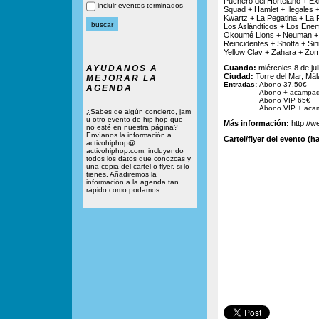
Puchero del Hortelano + Exi
incluir eventos terminados
Squad + Hamlet + Ilegales +
Kwartz + La Pegatina + La
Los Aslándticos + Los Ene
Okoumé Lions + Neuman + O
Reincidentes + Shotta + Sin
Yellow Clav + Zahara + Zo
AYUDANOS A
Cuando:
miércoles 8 de jul
Ciudad:
Torre del Mar, Má
MEJORAR LA
Entradas:
Abono 37,50€
AGENDA
Abono + acampad
Abono VIP 65€
Abono VIP + aca
¿Sabes de algún concierto, jam
u otro evento de hip hop que
Más información:
http://
no esté en nuestra página?
Envíanos la información a
Cartel/flyer del evento (ha
activohiphop@
activohiphop.com, incluyendo
todos los datos que conozcas y
una copia del cartel o flyer, si lo
tienes. Añadiremos la
información a la agenda tan
rápido como podamos.