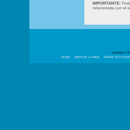
IMPORTANTE:
Podé
relacionada con el 
copyright ©
HOME
MAPA DE LA WEB
SOBRE ACTIVOHI