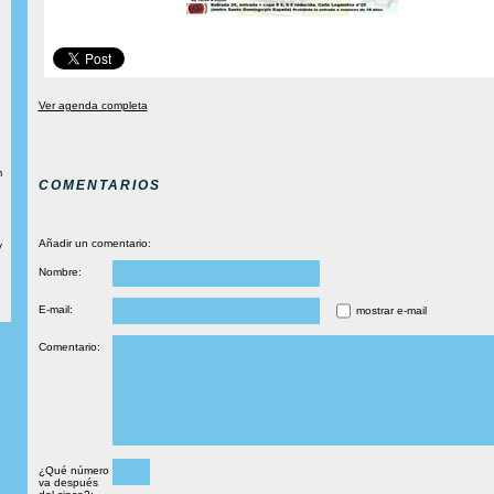
Ver agenda completa
m
COMENTARIOS
Añadir un comentario:
y
Nombre:
E-mail:
mostrar e-mail
Comentario:
¿Qué número
va después