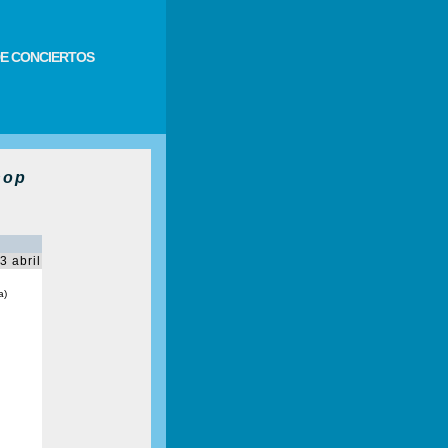
E CONCIERTOS
hop
3 abril
a)