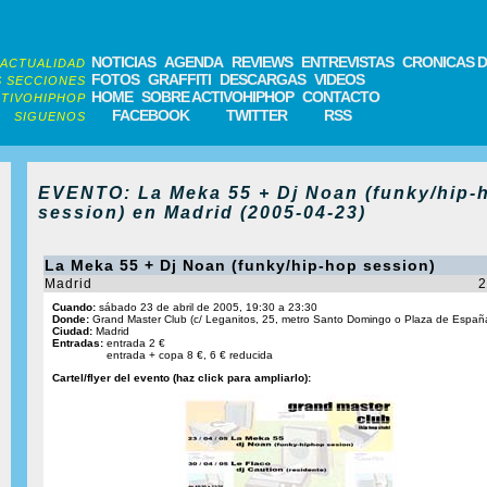
NOTICIAS
AGENDA
REVIEWS
ENTREVISTAS
CRONICAS D
ACTUALIDAD
FOTOS
GRAFFITI
DESCARGAS
VIDEOS
 SECCIONES
HOME
SOBRE ACTIVOHIPHOP
CONTACTO
TIVOHIPHOP
FACEBOOK
TWITTER
RSS
SIGUENOS
EVENTO: La Meka 55 + Dj Noan (funky/hip-
session) en Madrid (2005-04-23)
La Meka 55 + Dj Noan (funky/hip-hop session)
Madrid
2
Cuando:
sábado 23 de abril de 2005, 19:30 a 23:30
Donde:
Grand Master Club (c/ Leganitos, 25, metro Santo Domingo o Plaza de Españ
Ciudad:
Madrid
Entradas:
entrada 2 €
entrada + copa 8 €, 6 € reducida
Cartel/flyer del evento (haz click para ampliarlo):