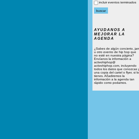
incluir eventos terminados
AYUDANOS A
MEJORAR LA
AGENDA
¿Sabes de algún concierto, ja
u otro evento de hip hop que
no esté en nuestra página?
Envíanos la información a
activohiphop@
activohiphop.com, incluyendo
todos los datos que conozcas 
una copia del cartel o flyer, si lo
tienes. Añadiremos la
información a la agenda tan
rápido como podamos.