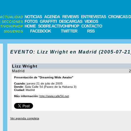
NOTICIAS
AGENDA
REVIEWS
ENTREVISTAS
CRONICAS D
ACTUALIDAD
FOTOS
GRAFFITI
DESCARGAS
VIDEOS
 SECCIONES
HOME
SOBRE ACTIVOHIPHOP
CONTACTO
TIVOHIPHOP
FACEBOOK
TWITTER
RSS
SIGUENOS
EVENTO: Lizz Wright en Madrid (2005-07-21
Lizz Wright
Madrid
2
Presentación de "Dreaming Wide Awake"
Cuando:
jueves 21 de julio de 2005
Donde:
Sala Calle 54 (Paseo de la Habana 3)
Ciudad:
Madrid
Más información:
http://www.calle54.net
Ver agenda completa