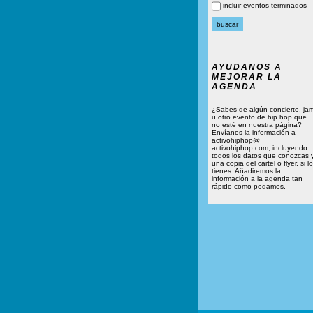
incluir eventos terminados
AYUDANOS A
MEJORAR LA
AGENDA
¿Sabes de algún concierto, ja
u otro evento de hip hop que
no esté en nuestra página?
Envíanos la información a
activohiphop@
activohiphop.com, incluyendo
todos los datos que conozcas 
una copia del cartel o flyer, si lo
tienes. Añadiremos la
información a la agenda tan
rápido como podamos.