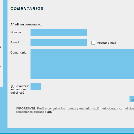
COMENTARIOS
Añadir un comentario:
Nombre:
E-mail:
mostrar e-mail
m
Comentario:
y
¿Qué número
va después
del cinco?:
IMPORTANTE:
Podéis consultar las normas y otra información relacionada con el sis
comentarios pulsando
aquí
.