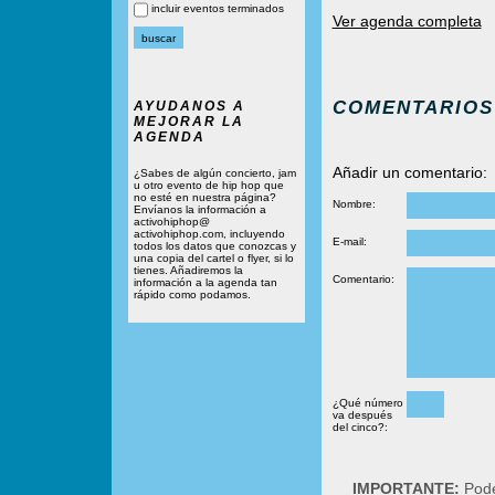
incluir eventos terminados
Ver agenda completa
COMENTARIOS
AYUDANOS A
MEJORAR LA
AGENDA
Añadir un comentario:
¿Sabes de algún concierto, jam
u otro evento de hip hop que
no esté en nuestra página?
Nombre:
Envíanos la información a
activohiphop@
activohiphop.com, incluyendo
E-mail:
todos los datos que conozcas y
una copia del cartel o flyer, si lo
tienes. Añadiremos la
Comentario:
información a la agenda tan
rápido como podamos.
¿Qué número
va después
del cinco?:
IMPORTANTE:
Podé