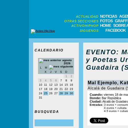
NOTICIAS
AGE
ACTUALIDAD
FOTOS
GRAFFI
OTRAS SECCIONES
HOME
SOBRE 
ACTIVOHIPHOP
FACEBOOK
SIGUENOS
CALENDARIO
EVENTO: Ma
y Poetas U
agosto
2026
Guadaira (S
L
M
X
J
V
S
D
1
2
3
4
5
6
7
8
9
Mal Ejemplo, Ka
10
11
12
13
14
15
16
Alcalá de Guadaira (
17
18
19
20
21
22
23
24
25
26
27
28
29
30
Cuando:
viernes 18 de ma
31
Donde:
Bar República
Ciudad:
Alcalá de Guadaira 
Entradas:
3 euros + consumi
4 euros + cubata
4.5 euros + cubat
BUSQUEDA