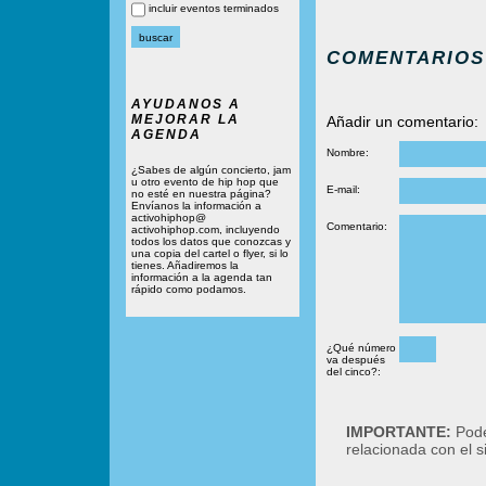
incluir eventos terminados
COMENTARIOS
AYUDANOS A
MEJORAR LA
Añadir un comentario:
AGENDA
Nombre:
¿Sabes de algún concierto, jam
u otro evento de hip hop que
E-mail:
no esté en nuestra página?
Envíanos la información a
activohiphop@
Comentario:
activohiphop.com, incluyendo
todos los datos que conozcas y
una copia del cartel o flyer, si lo
tienes. Añadiremos la
información a la agenda tan
rápido como podamos.
¿Qué número
va después
del cinco?:
IMPORTANTE:
Podé
relacionada con el 