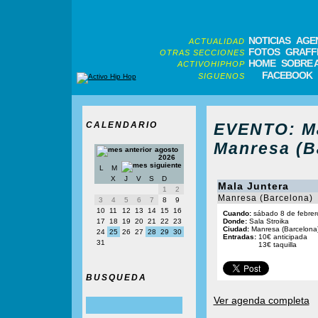
NOTICIAS
AGE
ACTUALIDAD
FOTOS
GRAFFI
OTRAS SECCIONES
HOME
SOBRE 
ACTIVOHIPHOP
FACEBOOK
SIGUENOS
CALENDARIO
EVENTO: Ma
Manresa (B
agosto
2026
L
M
X
J
V
S
D
Mala Juntera
1
2
Manresa (Barcelona)
3
4
5
6
7
8
9
10
11
12
13
14
15
16
Cuando:
sábado 8 de febrer
17
18
19
20
21
22
23
Donde:
Sala Stroika
Ciudad:
Manresa (Barcelona
24
25
26
27
28
29
30
Entradas:
10€ anticipada
31
13€ taquilla
BUSQUEDA
Ver agenda completa