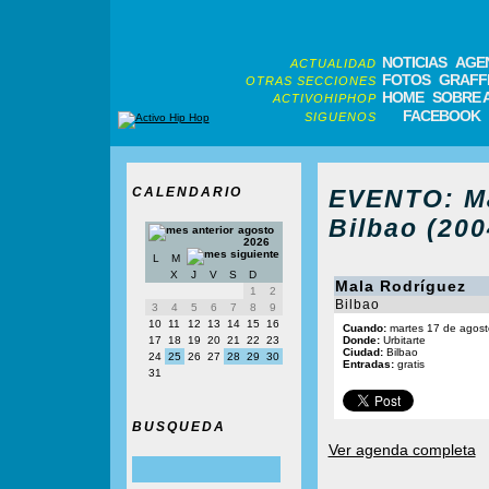
NOTICIAS
AGE
ACTUALIDAD
FOTOS
GRAFFI
OTRAS SECCIONES
HOME
SOBRE 
ACTIVOHIPHOP
FACEBOOK
SIGUENOS
CALENDARIO
EVENTO: Ma
Bilbao (200
agosto
2026
L
M
X
J
V
S
D
Mala Rodríguez
1
2
Bilbao
3
4
5
6
7
8
9
10
11
12
13
14
15
16
Cuando:
martes 17 de agost
17
18
19
20
21
22
23
Donde:
Urbitarte
Ciudad:
Bilbao
24
25
26
27
28
29
30
Entradas:
gratis
31
BUSQUEDA
Ver agenda completa