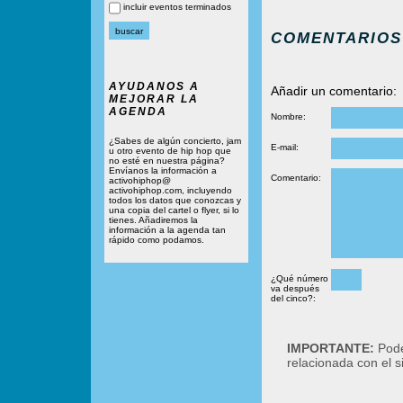
incluir eventos terminados
COMENTARIOS
AYUDANOS A
Añadir un comentario:
MEJORAR LA
AGENDA
Nombre:
¿Sabes de algún concierto, jam
E-mail:
u otro evento de hip hop que
no esté en nuestra página?
Envíanos la información a
Comentario:
activohiphop@
activohiphop.com, incluyendo
todos los datos que conozcas y
una copia del cartel o flyer, si lo
tienes. Añadiremos la
información a la agenda tan
rápido como podamos.
¿Qué número
va después
del cinco?:
IMPORTANTE:
Podé
relacionada con el 