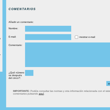
COMENTARIOS
Añadir un comentario:
Nombre:
E-mail:
mostrar e-mail
m
Comentario:
y
¿Qué número
va después
del cinco?:
IMPORTANTE:
Podéis consultar las normas y otra información relacionada con el sis
comentarios pulsando
aquí
.