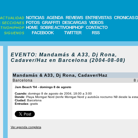
NOTICIAS
AGENDA
REVIEWS
ENTREVISTAS
CRONICAS D
ACTUALIDAD
FOTOS
GRAFFITI
DESCARGAS
VIDEOS
 SECCIONES
HOME
SOBRE ACTIVOHIPHOP
CONTACTO
TIVOHIPHOP
FACEBOOK
TWITTER
RSS
SIGUENOS
EVENTO: Mandamás & A33, Dj Rona,
Cadaver/Haz en Barcelona (2004-08-08)
Mandamás & A33, Dj Rona, Cadaver/Haz
Barcelona
8 
Jam Beach '04 - domingo 8 de agosto
Cuando:
domingo 8 de agosto de 2004, 18:00 a 3:00
Donde:
Playa Montgat Nord (renfe Montgat Nord y autobús nocturno N9 desde la esta
Ciudad:
Barcelona
Entradas:
gratis
Ver agenda completa