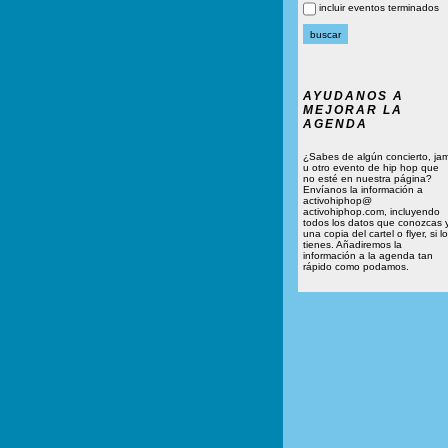
incluir eventos terminados
AYUDANOS A
MEJORAR LA
AGENDA
¿Sabes de algún concierto, ja
u otro evento de hip hop que
no esté en nuestra página?
Envíanos la información a
activohiphop@
activohiphop.com, incluyendo
todos los datos que conozcas 
una copia del cartel o flyer, si lo
tienes. Añadiremos la
información a la agenda tan
rápido como podamos.