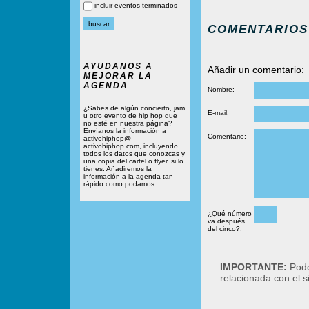
incluir eventos terminados
COMENTARIOS
AYUDANOS A
Añadir un comentario:
MEJORAR LA
AGENDA
Nombre:
¿Sabes de algún concierto, jam
E-mail:
u otro evento de hip hop que
no esté en nuestra página?
Envíanos la información a
Comentario:
activohiphop@
activohiphop.com, incluyendo
todos los datos que conozcas y
una copia del cartel o flyer, si lo
tienes. Añadiremos la
información a la agenda tan
rápido como podamos.
¿Qué número
va después
del cinco?:
IMPORTANTE:
Podé
relacionada con el 