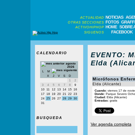
NOTICIAS
AGE
ACTUALIDAD
FOTOS
GRAFFI
OTRAS SECCIONES
HOME
SOBRE 
ACTIVOHIPHOP
FACEBOOK
SIGUENOS
CALENDARIO
EVENTO: Mi
Elda (Alica
agosto
2026
L
M
X
J
V
S
D
Micrófonos Enfer
1
2
Elda (Alicante)
3
4
5
6
7
8
9
10
11
12
13
14
15
16
Cuando:
viernes 17 de novi
17
18
19
20
21
22
23
Donde:
Parque Severo Och
Ciudad:
Elda (Alicante)
24
25
26
27
28
29
30
Entradas:
gratis
31
BUSQUEDA
Ver agenda completa