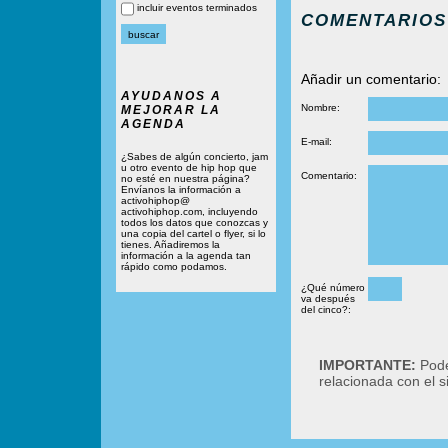
incluir eventos terminados
COMENTARIOS
Añadir un comentario:
AYUDANOS A
Nombre:
MEJORAR LA
AGENDA
E-mail:
¿Sabes de algún concierto, jam
u otro evento de hip hop que
Comentario:
no esté en nuestra página?
Envíanos la información a
activohiphop@
activohiphop.com, incluyendo
todos los datos que conozcas y
una copia del cartel o flyer, si lo
tienes. Añadiremos la
información a la agenda tan
rápido como podamos.
¿Qué número
va después
del cinco?:
IMPORTANTE:
Podé
relacionada con el 