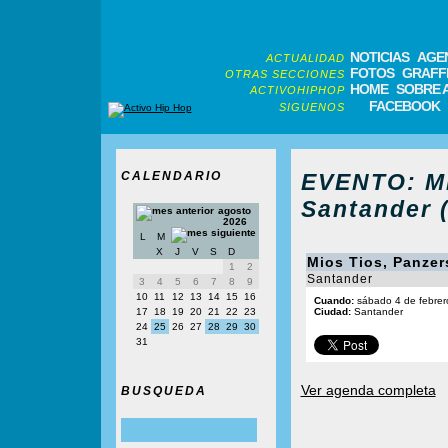
NOTICIAS
AGE
ACTUALIDAD
FOTOS
GRAFFI
OTRAS SECCIONES
HOME
SOBRE 
ACTIVOHIPHOP
FACEBOOK
SIGUENOS
CALENDARIO
EVENTO: Mi
Santander 
agosto
2026
L
M
X
J
V
S
D
Mios Tios, Panzer
1
2
Santander
3
4
5
6
7
8
9
10
11
12
13
14
15
16
Cuando:
sábado 4 de febrer
17
18
19
20
21
22
23
Ciudad:
Santander
24
25
26
27
28
29
30
31
Ver agenda completa
BUSQUEDA