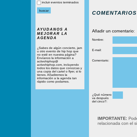
incluir eventos terminados
COMENTARIOS
AYUDANOS A
Añadir un comentario:
MEJORAR LA
AGENDA
Nombre:
¿Sabes de algún concierto, jam
E-mail:
u otro evento de hip hop que
no esté en nuestra página?
Envíanos la información a
Comentario:
activohiphop@
activohiphop.com, incluyendo
todos los datos que conozcas y
una copia del cartel o flyer, si lo
tienes. Añadiremos la
información a la agenda tan
rápido como podamos.
¿Qué número
va después
del cinco?:
IMPORTANTE:
Podé
relacionada con el 