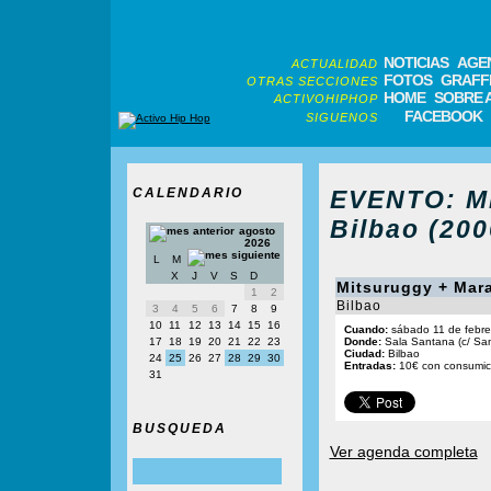
NOTICIAS
AGE
ACTUALIDAD
FOTOS
GRAFFI
OTRAS SECCIONES
HOME
SOBRE 
ACTIVOHIPHOP
FACEBOOK
SIGUENOS
CALENDARIO
EVENTO: Mi
Bilbao (200
agosto
2026
L
M
X
J
V
S
D
Mitsuruggy + Mar
1
2
Bilbao
3
4
5
6
7
8
9
10
11
12
13
14
15
16
Cuando:
sábado 11 de febre
17
18
19
20
21
22
23
Donde:
Sala Santana (c/ San
Ciudad:
Bilbao
24
25
26
27
28
29
30
Entradas:
10€ con consumic
31
BUSQUEDA
Ver agenda completa