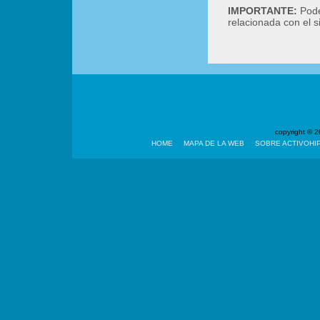
IMPORTANTE:
Podé
relacionada con el 
copyright ©
HOME
MAPA DE LA WEB
SOBRE ACTIVOHI