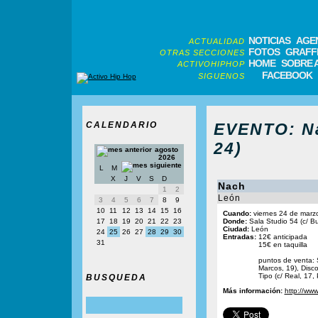
NOTICIAS
AGE
ACTUALIDAD
FOTOS
GRAFFI
OTRAS SECCIONES
HOME
SOBRE 
ACTIVOHIPHOP
FACEBOOK
SIGUENOS
CALENDARIO
EVENTO: Na
24)
agosto
2026
L
M
X
J
V
S
D
Nach
1
2
León
3
4
5
6
7
8
9
10
11
12
13
14
15
16
Cuando:
viernes 24 de marz
17
18
19
20
21
22
23
Donde:
Sala Studio 54 (c/ B
Ciudad:
León
24
25
26
27
28
29
30
Entradas:
12€ anticipada
31
15€ en taquilla
puntos de venta: 
Marcos, 19), Disco
Tipo (c/ Real, 17,
BUSQUEDA
Más información:
http://ww