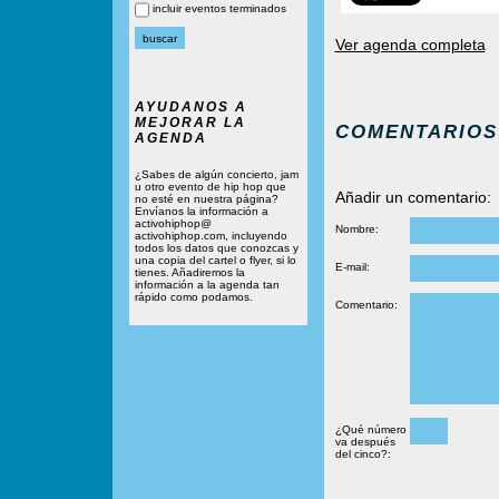
incluir eventos terminados
Ver agenda completa
AYUDANOS A
MEJORAR LA
COMENTARIOS
AGENDA
¿Sabes de algún concierto, jam
u otro evento de hip hop que
Añadir un comentario:
no esté en nuestra página?
Envíanos la información a
activohiphop@
Nombre:
activohiphop.com, incluyendo
todos los datos que conozcas y
una copia del cartel o flyer, si lo
E-mail:
tienes. Añadiremos la
información a la agenda tan
rápido como podamos.
Comentario:
¿Qué número
va después
del cinco?: