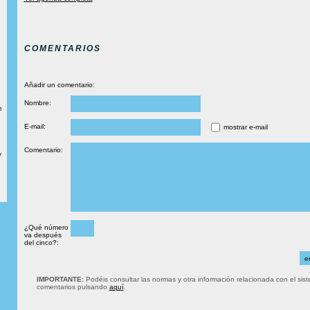
COMENTARIOS
Añadir un comentario:
Nombre:
m
E-mail:
mostrar e-mail
Comentario:
y
¿Qué número
va después
del cinco?:
IMPORTANTE:
Podéis consultar las normas y otra información relacionada con el sis
comentarios pulsando
aquí
.