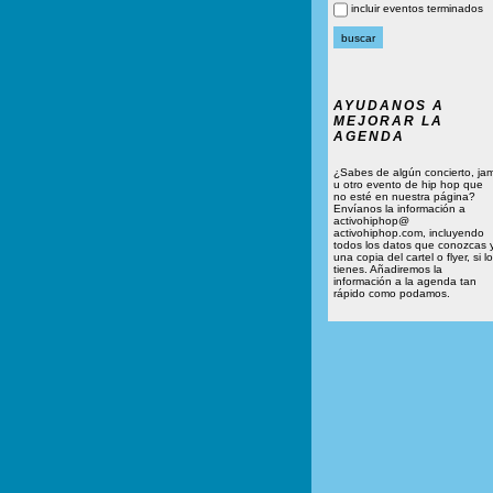
incluir eventos terminados
AYUDANOS A
MEJORAR LA
AGENDA
¿Sabes de algún concierto, ja
u otro evento de hip hop que
no esté en nuestra página?
Envíanos la información a
activohiphop@
activohiphop.com, incluyendo
todos los datos que conozcas 
una copia del cartel o flyer, si lo
tienes. Añadiremos la
información a la agenda tan
rápido como podamos.