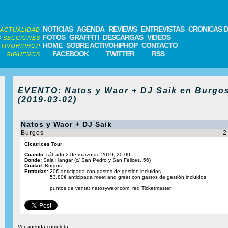
NOTICIAS
AGENDA
REVIEWS
ENTREVISTAS
CRONICAS D
ACTUALIDAD
FOTOS
GRAFFITI
DESCARGAS
VIDEOS
 SECCIONES
HOME
SOBRE ACTIVOHIPHOP
CONTACTO
TIVOHIPHOP
FACEBOOK
TWITTER
RSS
SIGUENOS
EVENTO: Natos y Waor + DJ Saik en Burgo
(2019-03-02)
Natos y Waor + DJ Saik
Burgos
2
Cicatrices Tour
Cuando:
sábado 2 de marzo de 2019, 20:00
Donde:
Sala Hangar (c/ San Pedro y San Felices, 56)
Ciudad:
Burgos
Entradas:
20€ anticipada con gastos de gestión incluidos
53,80€ anticipada meet and greet con gastos de gestión incluidos
puntos de venta: natosywaor.com, red Ticketmaster
Ver agenda completa