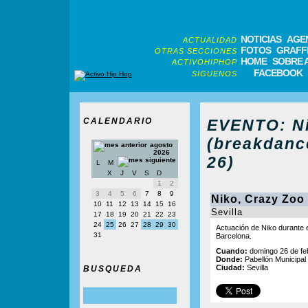
NOTICIAS
AGE
ACTUALIDAD
FOTOS
GRAFFI
OTRAS SECCIONES
HOME
SOBRE 
ACTIVOHIPHOP
FACEBOOK
SIGUENOS
CALENDARIO
EVENTO: Ni
(breakdance
agosto
2026
26)
L
M
X
J
V
S
D
1
2
3
4
5
6
7
8
9
Niko, Crazy Zoo
10
11
12
13
14
15
16
Sevilla
17
18
19
20
21
22
23
24
25
26
27
28
29
30
Actuación de Niko durante e
31
Barcelona.
Cuando:
domingo 26 de feb
Donde:
Pabellón Municipal 
Ciudad:
Sevilla
BUSQUEDA