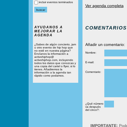
incluir eventos terminados
Ver agenda completa
COMENTARIOS
AYUDANOS A
MEJORAR LA
AGENDA
Añadir un comentario:
¿Sabes de algún concierto, jam
u otro evento de hip hop que
no esté en nuestra página?
Nombre:
Envíanos la información a
activohiphop@
activohiphop.com, incluyendo
E-mail:
todos los datos que conozcas y
una copia del cartel o flyer, si lo
tienes. Añadiremos la
Comentario:
información a la agenda tan
rápido como podamos.
¿Qué número
va después
del cinco?:
IMPORTANTE:
Podé