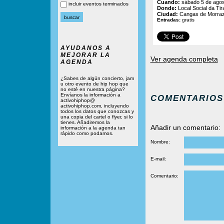
Cuando:
sábado 5 de agos
incluir eventos terminados
Donde:
Local Social da Ti
Ciudad:
Cangas de Morraz
Entradas:
gratis
AYUDANOS A
MEJORAR LA
Ver agenda completa
AGENDA
¿Sabes de algún concierto, jam
u otro evento de hip hop que
no esté en nuestra página?
Envíanos la información a
COMENTARIOS
activohiphop@
activohiphop.com, incluyendo
todos los datos que conozcas y
una copia del cartel o flyer, si lo
tienes. Añadiremos la
Añadir un comentario:
información a la agenda tan
rápido como podamos.
Nombre:
E-mail:
Comentario: