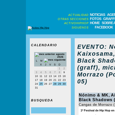
NOTICIAS
AGE
ACTUALIDAD
FOTOS
GRAFFI
OTRAS SECCIONES
HOME
SOBRE 
ACTIVOHIPHOP
FACEBOOK
SIGUENOS
CALENDARIO
EVENTO: Nó
Kaixosama,
agosto
2026
Black Shad
L
M
X
J
V
S
D
(graff), mi
1
2
3
4
5
6
7
8
9
Morrazo (P
10
11
12
13
14
15
16
05)
17
18
19
20
21
22
23
24
25
26
27
28
29
30
31
Nónimo & MK, Ai
Black Shadows (b
BUSQUEDA
Cangas de Morrazo (
1º Festival de Hip Hop e