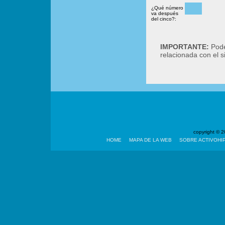
¿Qué número
va después
del cinco?:
IMPORTANTE:
Podé
relacionada con el 
copyright ©
HOME
MAPA DE LA WEB
SOBRE ACTIVOHI