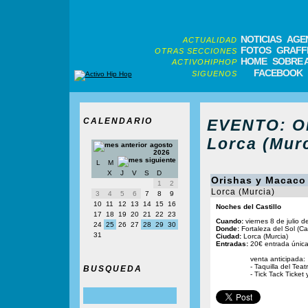
NOTICIAS
AGE
ACTUALIDAD
FOTOS
GRAFFI
OTRAS SECCIONES
HOME
SOBRE 
ACTIVOHIPHOP
FACEBOOK
SIGUENOS
CALENDARIO
EVENTO: Or
Lorca (Murc
agosto
2026
L
M
X
J
V
S
D
Orishas y Macaco
1
2
Lorca (Murcia)
3
4
5
6
7
8
9
10
11
12
13
14
15
16
Noches del Castillo
17
18
19
20
21
22
23
Cuando:
viernes 8 de julio 
24
25
26
27
28
29
30
Donde:
Fortaleza del Sol (Cas
31
Ciudad:
Lorca (Murcia)
Entradas:
20€ entrada únic
venta anticipada:
- Taquilla del Tea
BUSQUEDA
- Tick Tack Ticket