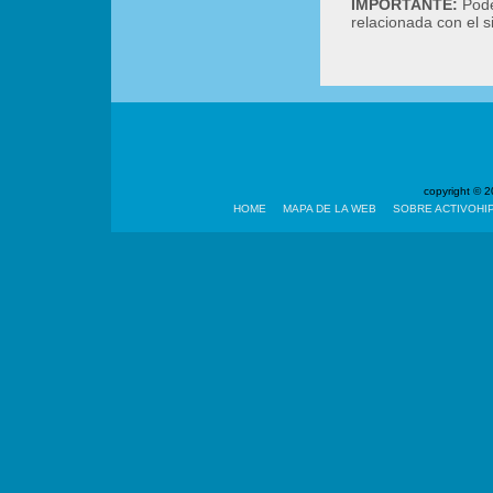
IMPORTANTE:
Podé
relacionada con el 
copyright ©
HOME
MAPA DE LA WEB
SOBRE ACTIVOHI