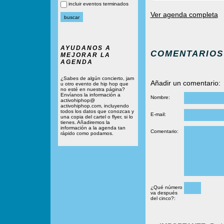
incluir eventos terminados
Ver agenda completa
AYUDANOS A
COMENTARIOS
MEJORAR LA
AGENDA
¿Sabes de algún concierto, jam
Añadir un comentario:
u otro evento de hip hop que
no esté en nuestra página?
Envíanos la información a
Nombre:
activohiphop@
activohiphop.com, incluyendo
todos los datos que conozcas y
E-mail:
una copia del cartel o flyer, si lo
tienes. Añadiremos la
información a la agenda tan
Comentario:
rápido como podamos.
¿Qué número
va después
del cinco?: