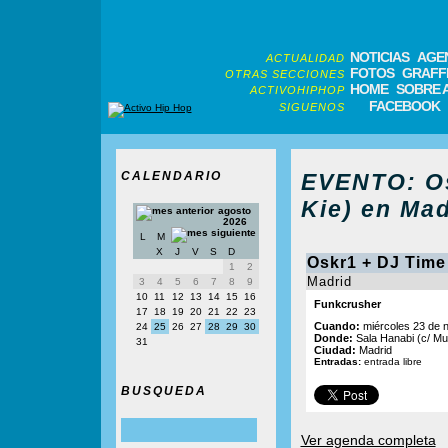
NOTICIAS
AGE
ACTUALIDAD
FOTOS
GRAFFI
OTRAS SECCIONES
HOME
SOBRE 
ACTIVOHIPHOP
FACEBOOK
SIGUENOS
CALENDARIO
EVENTO: Os
Kie) en Mad
agosto
2026
L
M
X
J
V
S
D
Oskr1 + DJ Time
1
2
Madrid
3
4
5
6
7
8
9
10
11
12
13
14
15
16
Funkcrusher
17
18
19
20
21
22
23
Cuando:
miércoles 23 de n
24
25
26
27
28
29
30
Donde:
Sala Hanabi (c/ Mu
31
Ciudad:
Madrid
Entradas:
entrada libre
BUSQUEDA
Ver agenda completa