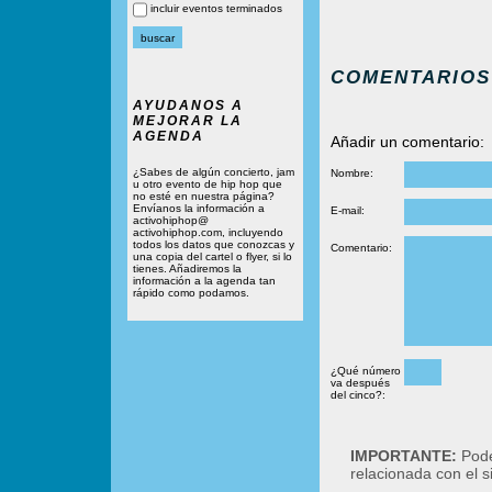
incluir eventos terminados
COMENTARIOS
AYUDANOS A
MEJORAR LA
AGENDA
Añadir un comentario:
¿Sabes de algún concierto, jam
Nombre:
u otro evento de hip hop que
no esté en nuestra página?
Envíanos la información a
E-mail:
activohiphop@
activohiphop.com, incluyendo
todos los datos que conozcas y
Comentario:
una copia del cartel o flyer, si lo
tienes. Añadiremos la
información a la agenda tan
rápido como podamos.
¿Qué número
va después
del cinco?:
IMPORTANTE:
Podé
relacionada con el 