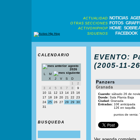
NOTICIAS
AGE
ACTUALIDAD
FOTOS
GRAFFI
OTRAS SECCIONES
HOME
SOBRE 
ACTIVOHIPHOP
FACEBOOK
SIGUENOS
CALENDARIO
EVENTO: Pa
(2005-11-26
agosto
2026
L
M
X
J
V
S
D
Panzers
1
2
Granada
3
4
5
6
7
8
9
10
11
12
13
14
15
16
Cuando:
sábado 26 de novie
17
18
19
20
21
22
23
Donde:
Sala Planta Baja
Ciudad:
Granada
24
25
26
27
28
29
30
Entradas:
10€ anticipada
31
12€ en taquilla
puntos de venta: T
BUSQUEDA
Ver agenda completa