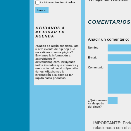
incluir eventos terminados
COMENTARIOS
AYUDANOS A
MEJORAR LA
AGENDA
Añadir un comentario:
¿Sabes de algún concierto, jam
Nombre:
u otro evento de hip hop que
no esté en nuestra página?
Envíanos la información a
E-mail:
activohiphop@
activohiphop.com, incluyendo
todos los datos que conozcas y
Comentario:
una copia del cartel o flyer, si lo
tienes. Añadiremos la
información a la agenda tan
rápido como podamos.
¿Qué número
va después
del cinco?:
IMPORTANTE:
Podé
relacionada con el 