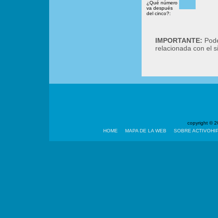
¿Qué número
va después
del cinco?:
IMPORTANTE:
Podé
relacionada con el 
copyright ©
HOME
MAPA DE LA WEB
SOBRE ACTIVOHI