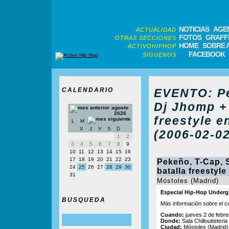
NOTICIAS
AGE
ACTUALIDAD
FOTOS
GRAFFI
OTRAS SECCIONES
HOME
SOBRE 
ACTIVOHIPHOP
FACEBOOK
SIGUENOS
CALENDARIO
EVENTO: Pe
Dj Jhomp + 
agosto
2026
freestyle e
L
M
X
J
V
S
D
(2006-02-02
1
2
3
4
5
6
7
8
9
10
11
12
13
14
15
16
17
18
19
20
21
22
23
Pekeño, T-Cap, 
24
25
26
27
28
29
30
batalla freestyle
31
Móstoles (Madrid)
Especial Hip-Hop Under
BUSQUEDA
Más información sobre el c
Cuando:
jueves 2 de febre
Donde:
Sala Chilloutteteria
Ciudad:
Móstoles (Madrid)