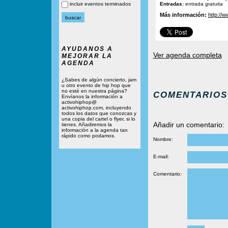
incluir eventos terminados
Entradas:
entrada gratuita
Más información:
http://
AYUDANOS A
Ver agenda completa
MEJORAR LA
AGENDA
¿Sabes de algún concierto, jam
u otro evento de hip hop que
no esté en nuestra página?
COMENTARIOS
Envíanos la información a
activohiphop@
activohiphop.com, incluyendo
todos los datos que conozcas y
una copia del cartel o flyer, si lo
Añadir un comentario:
tienes. Añadiremos la
información a la agenda tan
rápido como podamos.
Nombre:
E-mail:
Comentario: