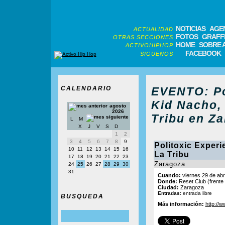
NOTICIAS
AGE
ACTUALIDAD
FOTOS
GRAFFI
OTRAS SECCIONES
HOME
SOBRE 
ACTIVOHIPHOP
FACEBOOK
SIGUENOS
CALENDARIO
EVENTO: Po
Kid Nacho,
agosto
2026
Tribu en Za
L
M
X
J
V
S
D
1
2
3
4
5
6
7
8
9
Politoxic Experi
10
11
12
13
14
15
16
La Tribu
17
18
19
20
21
22
23
Zaragoza
24
25
26
27
28
29
30
31
Cuando:
viernes 29 de abri
Donde:
Reset Club (frente 
Ciudad:
Zaragoza
Entradas:
entrada libre
BUSQUEDA
Más información:
http://