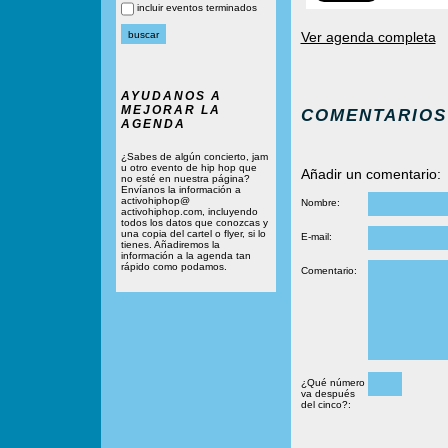
incluir eventos terminados
Ver agenda completa
AYUDANOS A
MEJORAR LA
COMENTARIOS
AGENDA
¿Sabes de algún concierto, jam
u otro evento de hip hop que
Añadir un comentario:
no esté en nuestra página?
Envíanos la información a
activohiphop@
Nombre:
activohiphop.com, incluyendo
todos los datos que conozcas y
una copia del cartel o flyer, si lo
E-mail:
tienes. Añadiremos la
información a la agenda tan
rápido como podamos.
Comentario:
¿Qué número
va después
del cinco?: