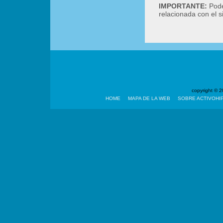
IMPORTANTE:
Podé
relacionada con el 
copyright ©
HOME
MAPA DE LA WEB
SOBRE ACTIVOHI