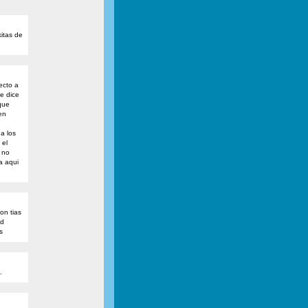
itas de
ecto a
e dice
que
en
a los
 el
 no
a aqui
on tias
 d
s
.