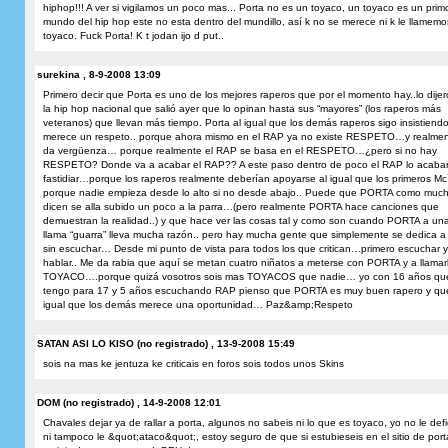
hiphop!!! A ver si vigilamos un poco mas... Porta no es un toyaco, un toyaco es un prim
mundo del hip hop este no esta dentro del mundillo, así k no se merece ni k le llamemo
toyaco. Fuck Porta! K t jodan ijo d put..
surekina , 8-9-2008 13:09
Primero decir que Porta es uno de los mejores raperos que por el momento hay..lo dije
la hip hop nacional que salió ayer que lo opinan hasta sus “mayores” (los raperos más
veteranos) que llevan más tiempo. Porta al igual que los demás raperos sigo insistiend
merece un respeto.. porque ahora mismo en el RAP ya no existe RESPETO…y realmen
da vergüenza… porque realmente el RAP se basa en el RESPETO…¿pero si no hay
RESPETO? Donde va a acabar el RAP?? A este paso dentro de poco el RAP lo acabar
fastidiar…porque los raperos realmente deberían apoyarse al igual que los primeros Mc
porque nadie empieza desde lo alto si no desde abajo.. Puede que PORTA como muc
dicen se alla subido un poco a la parra…(pero realmente PORTA hace canciones que
demuestran la realidad..) y que hace ver las cosas tal y como son cuando PORTA a una 
llama “guarra” lleva mucha razón.. pero hay mucha gente que simplemente se dedica a c
sin escuchar… Desde mi punto de vista para todos los que critican…primero escuchar y
hablar.. Me da rabia que aquí se metan cuatro niñatos a meterse con PORTA y a llamar
TOYACO….porque quizá vosotros sois mas TOYACOS que nadie… yo con 16 años qu
tengo para 17 y 5 años escuchando RAP pienso que PORTA es muy buen rapero y que
igual que los demás merece una oportunidad… Paz&amp;Respeto
SATAN ASI LO KISO (no registrado) , 13-9-2008 15:49
sois na mas ke jentuza ke criticais en foros sois todos unos Skins
DOM (no registrado) , 14-9-2008 12:01
Chavales dejar ya de rallar a porta, algunos no sabeis ni lo que es toyaco, yo no le def
ni tampoco le &quot;ataco&quot;, estoy seguro de que si estubieseis en el sitio de port