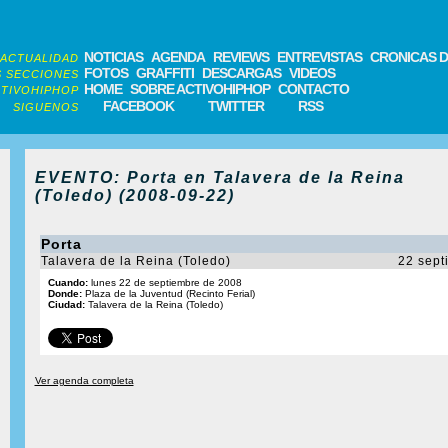
NOTICIAS
AGENDA
REVIEWS
ENTREVISTAS
CRONICAS D
ACTUALIDAD
FOTOS
GRAFFITI
DESCARGAS
VIDEOS
 SECCIONES
HOME
SOBRE ACTIVOHIPHOP
CONTACTO
TIVOHIPHOP
FACEBOOK
TWITTER
RSS
SIGUENOS
EVENTO: Porta en Talavera de la Reina
(Toledo) (2008-09-22)
Porta
Talavera de la Reina (Toledo)
22 sept
Cuando:
lunes 22 de septiembre de 2008
Donde:
Plaza de la Juventud (Recinto Ferial)
Ciudad:
Talavera de la Reina (Toledo)
Ver agenda completa