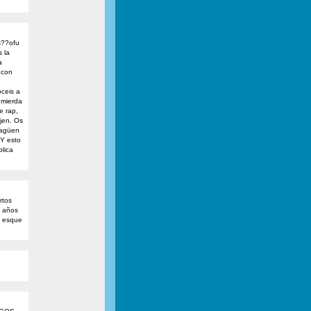
s??ofu
 la
a
 con
ceis a
 mierda
e rap,
jen. Os
cagüen
 Y esto
blica
rtos
6 años
o esque