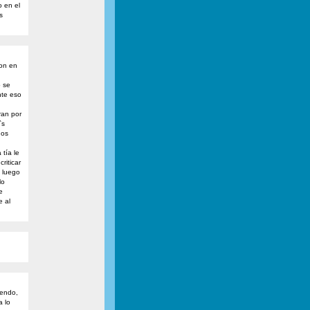
o en el
s
ron en
o se
te eso
an por
`s
hos
tía le
riticar
 luego
lo
e
 al
iendo,
a lo