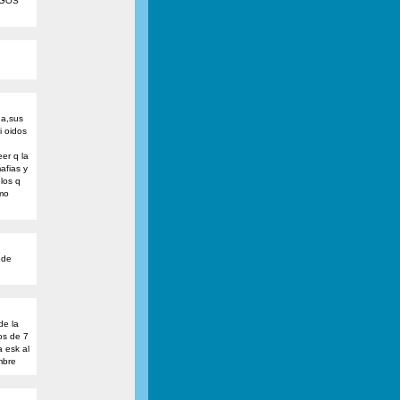
AGOS
da,sus
i oidos
er q la
afias y
los q
imo
ede
de la
os de 7
 esk al
mbre