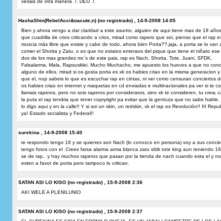
veriais de otra manera .!. DEU .!.
HashaShin(RebelAcci&oacute;n) (no registrado) , 14-9-2008 14:05
Bien y ahora vengo a dar claridad a este asunto, alguien de aqui tiene mas de 18 año
que cuadrilla de crios criticando a crios, mirad como rapero que soi, pienso que el rap es
muscia más libre que existe y cabe de todo, ahora bien Porta??,jaja, a porta se lo van 
comer el Shotta y Zatu, o es que no estaios enteraos del pique que tiene el niñato ese
dos de los mas grandes mc´s de este pais, rap es Nach, Shotta, Tote, Juani, SFDK,
Falsalarma, Mala, Rapsusklei, Mucho Muchacho, me apuesto los huevos a que no cono
alguno de ellos, mirad si os gosta porta es xk os habies criao en la misma generacion y
que el, nop sabeis lo que es escuchar rap en cintas, ni ver como censuran conciertos d
os habies criao en internet y maquetas en cd enviadas e multinacionales pa ver si te co
llamais raperos, pero no sois raperos por consideraros, sino xk te consideren, tu crew, 
la puta el rap tendria que tener copryright pa evitar que la gentuza que no sabe hable.
lo digo aqui y en la calle!! Y si soi un skin, un redskin, xk el rap es Revolución!! III Repu
ya! Estado socialista y Federal!!
surekina , 14-9-2008 15:40
te respondo tengo 16 y se quienes son Nach (lo conozco en persona) voy a sus concie
tengo fotos con el .Crees farsa alarma arma blanca zatu sfdk tote king aun teniendo 1
se de rap.. y hay muchos raperos que pasan por la tienda de nach cuando esta el y n
esten a favor de porta pero tampoco lo critican.
SATAN ASI LO KISO (no registrado) , 15-9-2008 2:36
AKI WELE A PLENILUNIO
SATAN ASI LO KISO (no registrado) , 15-9-2008 2:37