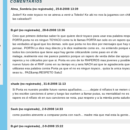
COMENTARIOS
Alma_Sombria (no registrado) , 25-8-2008 13:39
Joder!! Ke este toyaco no se atreva a venir a Toledo! Ke aki no nos la jugamos con chik
las calzadas!!!
B.girl (no registrado) , 28-8-2008 13:36
Creo que primero deberias saber lo que quiere decir toyaco para usar esa palabra resp
PORTA porta no es ningun TOYACO como tu le llamas PORTA tan solo es un rapero qu
las verdades al igual que los demas. solo que porta no los dice por mensajes que hay 
m
pensar.. PORTA Lo dice muy directo y lo dice realmente como es.. no entiendo porque 
todos los conciertos que tiene aqui hay gente criticandole como paso en el de
malaga..realmente eso me parece patetico porque un rapero de verda debe dar apoyo 
raperos y no criticarlos por que si. Porta es uno de lor RAPEROS mas jovenes y posible
nuevo futuro de el RAP como en su tiempo es y sera NACH asi que te agradeceria que
y
utilizaras esa palabra contra Porta ya que el no es ningun toyaco.. quiza la unica toyac
seas tu.. PAZ&amp;RESPETO Salu2
shade (no registrado) , 31-8-2008 11:13
Si Porta es nuestro posible futuro vamos apañados..........dejate d niñatos k se meten c
y les escribe canciones d amor y luego las vuelven a llamar putas, su mentalidad no es
rapero es d niñato xk en sus canciones se nota, paz respeto y a la mierda porta saludo
Saek (no registrado) , 2-9-2008 14:33
como puedes atreverte a comparar porta con nach... madre mia que mal esta la gente..
B.girl (no registrado) , 2-9-2008 15:22