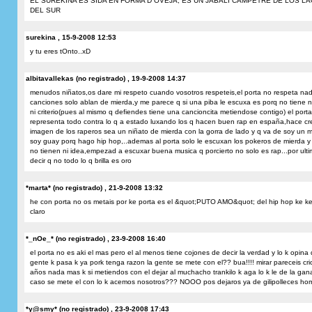
EL SUREKINA ES SIDA EN FORMA D OVEJA, ES UN JABALI CAMPETRE DE LOS L
DEL SUR
surekina , 15-9-2008 12:53
y tu eres tOnto..xD
albitavallekas (no registrado) , 19-9-2008 14:37
menudos niñatos,os dare mi respeto cuando vosotros respeteis,el porta no respeta na
canciones solo ablan de mierda,y me parece q si una piba le escuxa es porq no tiene n
ni criterio(pues al mismo q defiendes tiene una cancioncita metiendose contigo) el porta
representa todo contra lo q a estado luxando los q hacen buen rap en españa,hace cre
imagen de los raperos sea un niñato de mierda con la gorra de lado y q va de soy un m
soy guay porq hago hip hop,..ademas al porta solo le escuxan los pokeros de mierda y 
no tienen ni idea,empezad a escuxar buena musica q porcierto no solo es rap...por ult
decir q no todo lo q brilla es oro
*marta* (no registrado) , 21-9-2008 13:32
he con porta no os metais por ke porta es el &quot;PUTO AMO&quot; del hip hop ke k
claro
*_nOe_* (no registrado) , 23-9-2008 16:40
el porta no es aki el mas pero el al menos tiene cojones de decir la verdad y lo k opina 
gente k pasa k ya pork tenga razon la gente se mete con el?? bua!!!! mirar pareceis cri
años nada mas k si metiendos con el dejar al muchacho trankilo k aga lo k le de la gana
caso se mete el con lo k acemos nosotros??? NOOO pos dejaros ya de gilipolleces ho
*y@smy* (no registrado) , 23-9-2008 17:43