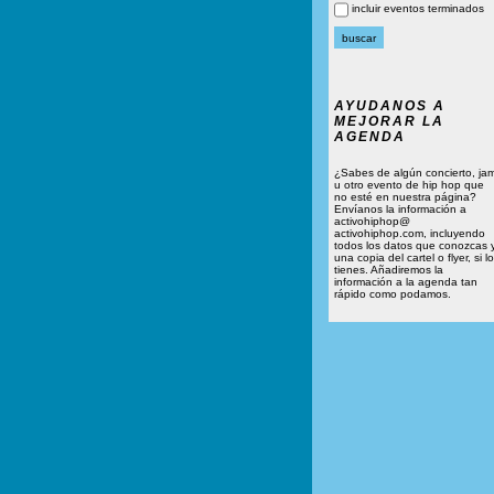
incluir eventos terminados
AYUDANOS A
MEJORAR LA
AGENDA
¿Sabes de algún concierto, ja
u otro evento de hip hop que
no esté en nuestra página?
Envíanos la información a
activohiphop@
activohiphop.com, incluyendo
todos los datos que conozcas 
una copia del cartel o flyer, si lo
tienes. Añadiremos la
información a la agenda tan
rápido como podamos.