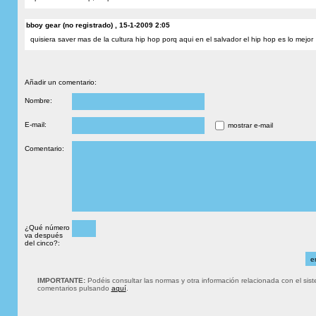
bboy gear (no registrado) , 15-1-2009 2:05
quisiera saver mas de la cultura hip hop porq aqui en el salvador el hip hop es lo mejor
Añadir un comentario:
Nombre:
E-mail:
mostrar e-mail
Comentario:
¿Qué número
va después
del cinco?:
IMPORTANTE:
Podéis consultar las normas y otra información relacionada con el sis
comentarios pulsando
aquí
.