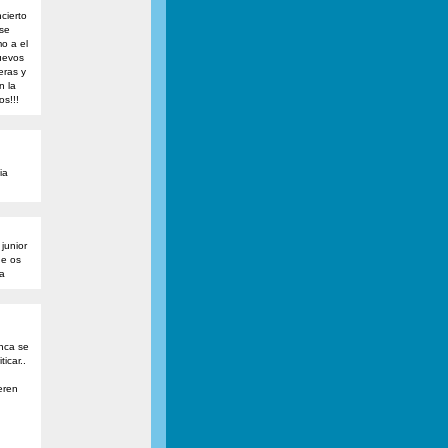
cierto
 se
o a el
 uevos
eras y
n la
os!!!
ia
 junior
ue os
a
nca se
icar..
eren
n