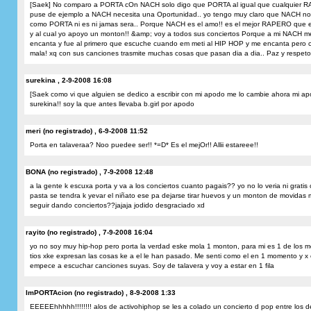
[Saek] No comparo a PORTA cOn NACH solo digo que PORTA al igual que cualquier
puse de ejemplo a NACH necesita una Oportunidad.. yo tengo muy claro que NACH no
como PORTA ni es ni jamas sera.. Porque NACH es el amo!! es el mejor RAPERO que es
y al cual yo apoyo un monton!! &amp; voy a todos sus conciertos Porque a mi NACH m
encanta y fue al primero que escuche cuando em meti al HIP HOP y me encanta pero 
mala! xq con sus canciones trasmite muchas cosas que pasan dia a dia.. Paz y respeto
surekina , 2-9-2008 16:08
[Saek como vi que alguien se dedico a escribir con mi apodo me lo cambie ahora mi a
surekina!! soy la que antes llevaba b.girl por apodo
meri (no registrado) , 6-9-2008 11:52
Porta en talaveraa? Noo puedee ser!! *=D* Es el mejOr!! Allii estareee!!
BONA (no registrado) , 7-9-2008 12:48
a la gente k escuxa porta y va a los conciertos cuanto pagais?? yo no lo veria ni gratis
pasta se tendra k yevar el niñato ese pa dejarse tirar huevos y un monton de movidas 
seguir dando conciertos??jajaja jodido desgraciado xd
rayito (no registrado) , 7-9-2008 16:04
yo no soy muy hip-hop pero porta la verdad eske mola 1 monton, para mi es 1 de los m
tios xke expresan las cosas ke a el le han pasado. Me senti como el en 1 momento y x
empece a escuchar canciones suyas. Soy de talavera y voy a estar en 1 fila
ImPORTAcion (no registrado) , 8-9-2008 1:33
EEEEEhhhhh!!!!!!!! alos de activohiphop se les a colado un concierto d pop entre los d