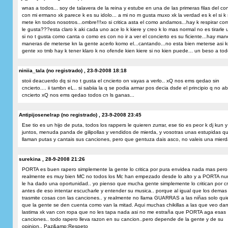
wnas a todos... soy de talavera de la reina y estube en una de las primeras filas del con
con mi ermano xk parece k es su idolo... a mi no m gusta muxo xk la verdad es k el si k
mete kn todos nosotros...ombre!!!xo si critica asta el como andamos...hay k respirar com
le gusta???esta claro k aki cada uno ace lo k kiere y creo k lo mas normal no es tirarle
si no t gusta como canta o como es con no ir a ver el concierto es su ficiente...hay man
maneras de meterse kn la gente acerlo komo el...cantando...no esta bien meterse asi k
gente xo tmb hay k tener klaro k no ofende kien kiere si no kien puede... un beso a tod
niniia_tala (no registrado) , 23-9-2008 18:18
stoii deacuerdo dq si no t gusta el cncierto on vayas a verlo.. xQ nos ems qedao sin
cncierto.... ii tambn eL.. si sabiia la q se podia armar pos decia dsde el principio q no ab
cncierto xQ nos ems qedao todos cn ls ganas...
Antipijosenelrap (no registrado) , 23-9-2008 23:45
Ese tio es un hijo de puta, todos los rappers le quieren zurrar, ese tio es peor k dj kun y
juntos, menuda panda de gilipollas y vendidos de mierda, y vosotras unas estupidas q
llaman putas y cantais sus canciones, pero que gentuza dais asco, no valeis una mierd
surekina , 28-9-2008 21:26
PORTA es buen rapero simplemente la gente lo critica por pura envidea nada mas pero
realmente es muy bien MC no todos los Mc han empezado desde lo alto y a PORTA nu
le ha dado una oportunidad.. yo pienso que mucha gente simplemente lo critican por crit
antes de eso intentar escucharle y entender su musica.. porque al igual que los demas
trasmite cosas con las canciones.. y realmente no llama GUARRAS a las niñas solo qui
que la gente se den cuenta como van la mitad. Aqui muchas chikillas a las que veo da
lastima xk van con ropa que no les tapa nada asi no me estraña que PORTA aga esas
canciones.. todo rapero lleva razon en su cancion..pero depende de la gente y de su
opinion.. Paz&amp;Respeto