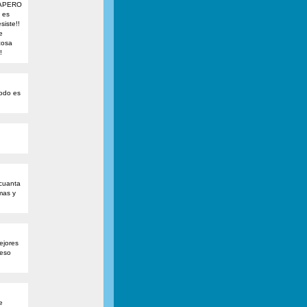
 RAPERO
 es
iste!!
e
cosa
!
podo es
 cuanta
mas y
ejores
 eso
e