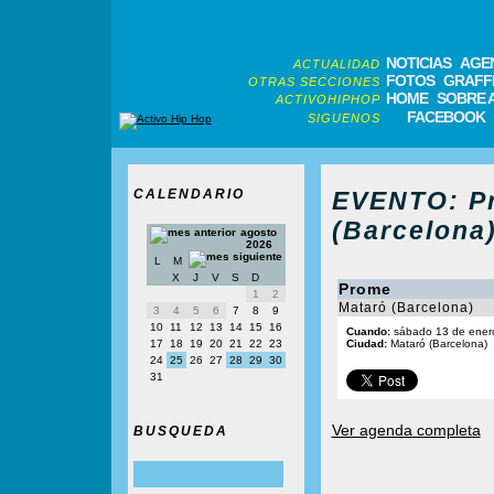
NOTICIAS
AGE
ACTUALIDAD
FOTOS
GRAFFI
OTRAS SECCIONES
HOME
SOBRE 
ACTIVOHIPHOP
FACEBOOK
SIGUENOS
CALENDARIO
EVENTO: P
(Barcelona)
agosto
2026
L
M
X
J
V
S
D
Prome
1
2
Mataró (Barcelona)
3
4
5
6
7
8
9
10
11
12
13
14
15
16
Cuando:
sábado 13 de ener
17
18
19
20
21
22
23
Ciudad:
Mataró (Barcelona)
24
25
26
27
28
29
30
31
Ver agenda completa
BUSQUEDA