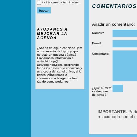
incluir eventos terminados
COMENTARIOS
Añadir un comentario:
AYUDANOS A
Nombre:
MEJORAR LA
AGENDA
E-mail:
¿Sabes de algún concierto, jam
u otro evento de hip hop que
Comentario:
no esté en nuestra página?
Envíanos la información a
activohiphop@
activohiphop.com, incluyendo
todos los datos que conozcas y
una copia del cartel o flyer, si lo
tienes. Añadiremos la
información a la agenda tan
rápido como podamos.
¿Qué número
va después
del cinco?:
IMPORTANTE:
Podé
relacionada con el 