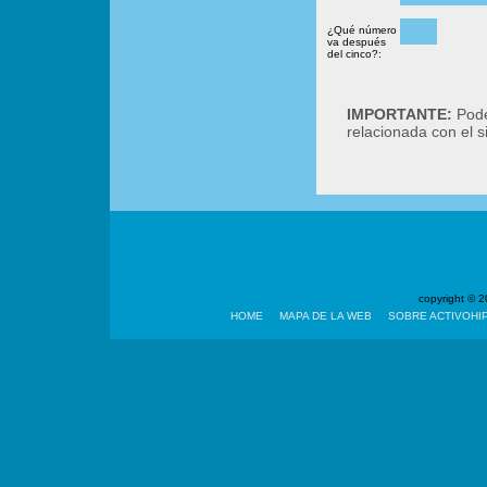
¿Qué número
va después
del cinco?:
IMPORTANTE:
Podé
relacionada con el 
copyright ©
HOME
MAPA DE LA WEB
SOBRE ACTIVOHI