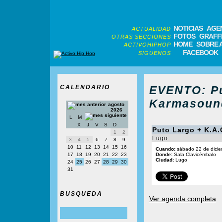
NOTICIAS
AGE
ACTUALIDAD
FOTOS
GRAFFI
OTRAS SECCIONES
HOME
SOBRE 
ACTIVOHIPHOP
FACEBOOK
SIGUENOS
CALENDARIO
EVENTO: Pu
Karmasound
agosto
2026
L
M
X
J
V
S
D
Puto Largo + K.A
1
2
Lugo
3
4
5
6
7
8
9
10
11
12
13
14
15
16
Cuando:
sábado 22 de dicie
17
18
19
20
21
22
23
Donde:
Sala Clavicémbalo
Ciudad:
Lugo
24
25
26
27
28
29
30
31
BUSQUEDA
Ver agenda completa