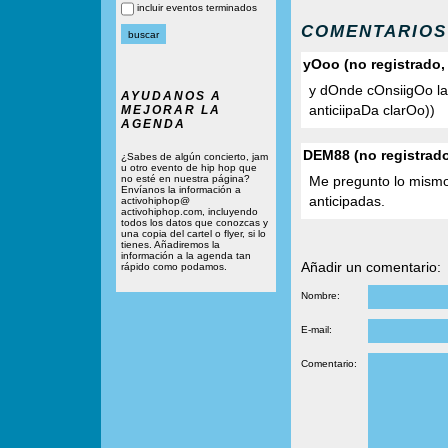
incluir eventos terminados
COMENTARIOS
yOoo (no registrado
y dOnde cOnsiigOo l
AYUDANOS A
anticiipaDa clarOo))
MEJORAR LA
AGENDA
DEM88 (no registrad
¿Sabes de algún concierto, jam
u otro evento de hip hop que
no esté en nuestra página?
Me pregunto lo mismo
Envíanos la información a
anticipadas.
activohiphop@
activohiphop.com, incluyendo
todos los datos que conozcas y
una copia del cartel o flyer, si lo
tienes. Añadiremos la
información a la agenda tan
Añadir un comentario:
rápido como podamos.
Nombre:
E-mail:
Comentario: