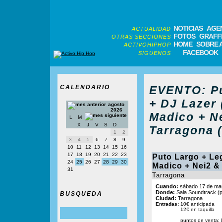
NOTICIAS
AGE
ACTUALIDAD
FOTOS
GRAFFI
OTRAS SECCIONES
HOME
SOBRE 
ACTIVOHIPHOP
FACEBOOK
SIGUENOS
CALENDARIO
EVENTO: Pu
+ DJ Lazer
agosto
2026
Madico + N
L
M
X
J
V
S
D
Tarragona 
1
2
3
4
5
6
7
8
9
10
11
12
13
14
15
16
17
18
19
20
21
22
23
Puto Largo + Le
24
25
26
27
28
29
30
Madico + Nei2 &
31
Tarragona
Cuando:
sábado 17 de mar
Donde:
Sala Soundtrack (p
BUSQUEDA
Ciudad:
Tarragona
Entradas:
10€ anticipada
12€ en taquilla
puntos de venta: 