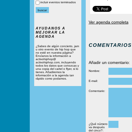
incluir eventos terminados
Ver agenda completa
AYUDANOS A
MEJORAR LA
AGENDA
COMENTARIOS
¿Sabes de algún concierto, jam
u otro evento de hip hop que
no esté en nuestra página?
Envíanos la información a
activohiphop@
Añadir un comentario:
activohiphop.com, incluyendo
todos los datos que conozcas y
una copia del cartel o flyer, si lo
Nombre:
tienes. Añadiremos la
información a la agenda tan
rápido como podamos.
E-mail:
Comentario:
¿Qué número
va después
del cinco?: