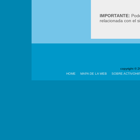
IMPORTANTE:
Podé
relacionada con el 
copyright ©
HOME
MAPA DE LA WEB
SOBRE ACTIVOHI