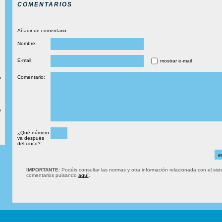
COMENTARIOS
Añadir un comentario:
Nombre:
E-mail:
mostrar e-mail
Comentario:
m
y
¿Qué número
va después
del cinco?:
IMPORTANTE:
Podéis consultar las normas y otra información relacionada con el sis
comentarios pulsando
aquí
.