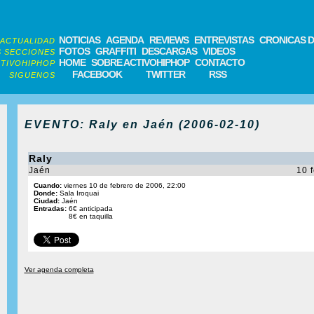
NOTICIAS
AGENDA
REVIEWS
ENTREVISTAS
CRONICAS D
ACTUALIDAD
FOTOS
GRAFFITI
DESCARGAS
VIDEOS
 SECCIONES
HOME
SOBRE ACTIVOHIPHOP
CONTACTO
TIVOHIPHOP
FACEBOOK
TWITTER
RSS
SIGUENOS
EVENTO: Raly en Jaén (2006-02-10)
Raly
Jaén
10 
Cuando:
viernes 10 de febrero de 2006, 22:00
Donde:
Sala Iroquai
Ciudad:
Jaén
Entradas:
6€ anticipada
8€ en taquilla
Ver agenda completa