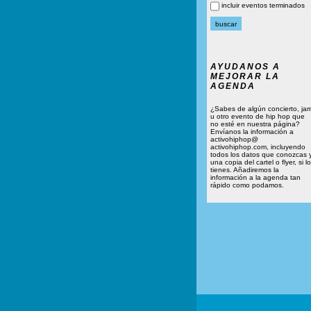
incluir eventos terminados
AYUDANOS A
MEJORAR LA
AGENDA
¿Sabes de algún concierto, ja
u otro evento de hip hop que
no esté en nuestra página?
Envíanos la información a
activohiphop@
activohiphop.com, incluyendo
todos los datos que conozcas 
una copia del cartel o flyer, si lo
tienes. Añadiremos la
información a la agenda tan
rápido como podamos.