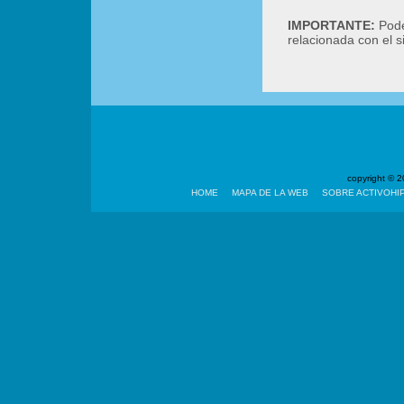
IMPORTANTE:
Podé
relacionada con el 
copyright ©
HOME
MAPA DE LA WEB
SOBRE ACTIVOHI