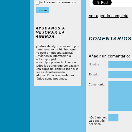
incluir eventos terminados
Ver agenda completa
AYUDANOS A
MEJORAR LA
AGENDA
COMENTARIOS
¿Sabes de algún concierto, jam
u otro evento de hip hop que
no esté en nuestra página?
Añadir un comentario:
Envíanos la información a
activohiphop@
activohiphop.com, incluyendo
Nombre:
todos los datos que conozcas y
una copia del cartel o flyer, si lo
tienes. Añadiremos la
E-mail:
información a la agenda tan
rápido como podamos.
Comentario:
¿Qué número
va después
del cinco?: