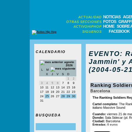
NOTICIAS
AGE
ACTUALIDAD
FOTOS
GRAFFI
OTRAS SECCIONES
HOME
SOBRE 
ACTIVOHIPHOP
FACEBOOK
SIGUENOS
CALENDARIO
EVENTO: Ra
Jammin' y 
agosto
2026
(2004-05-21
L
M
X
J
V
S
D
1
2
3
4
5
6
7
8
9
Ranking Soldier
10
11
12
13
14
15
16
Barcelona
17
18
19
20
21
22
23
24
25
26
27
28
29
30
The Ranking Soldiers R
31
Cartel completo
: The Rank
italiano Massive Sound
Cuando:
viernes 21 de ma
BUSQUEDA
Donde:
Sala Sidecar (pl. R
Ciudad:
Barcelona
Entradas:
6 euros