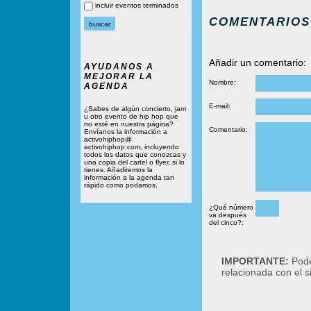
incluir eventos terminados
COMENTARIOS
Añadir un comentario:
AYUDANOS A
MEJORAR LA
Nombre:
AGENDA
E-mail:
¿Sabes de algún concierto, jam
u otro evento de hip hop que
no esté en nuestra página?
Comentario:
Envíanos la información a
activohiphop@
activohiphop.com, incluyendo
todos los datos que conozcas y
una copia del cartel o flyer, si lo
tienes. Añadiremos la
información a la agenda tan
rápido como podamos.
¿Qué número
va después
del cinco?:
IMPORTANTE:
Podé
relacionada con el 