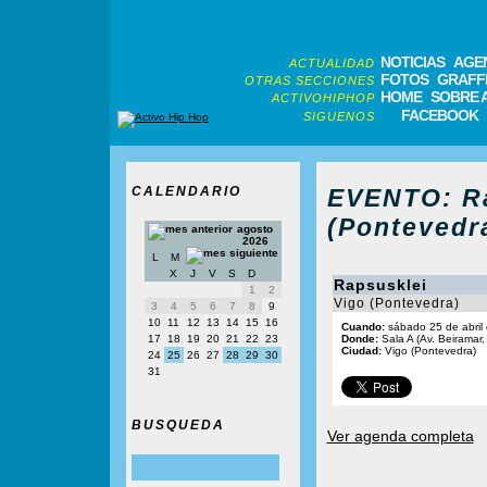
NOTICIAS
AGE
ACTUALIDAD
FOTOS
GRAFFI
OTRAS SECCIONES
HOME
SOBRE 
ACTIVOHIPHOP
FACEBOOK
SIGUENOS
CALENDARIO
EVENTO: Ra
(Pontevedra
agosto
2026
L
M
X
J
V
S
D
Rapsusklei
1
2
Vigo (Pontevedra)
3
4
5
6
7
8
9
10
11
12
13
14
15
16
Cuando:
sábado 25 de abril
17
18
19
20
21
22
23
Donde:
Sala A (Av. Beiramar,
Ciudad:
Vigo (Pontevedra)
24
25
26
27
28
29
30
31
BUSQUEDA
Ver agenda completa