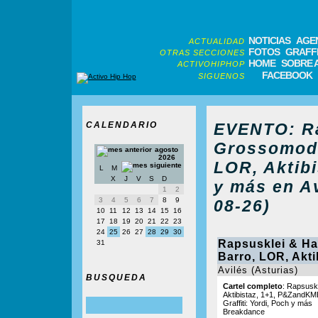
NOTICIAS
AGE
ACTUALIDAD
FOTOS
GRAFFI
OTRAS SECCIONES
HOME
SOBRE 
ACTIVOHIPHOP
FACEBOOK
SIGUENOS
CALENDARIO
EVENTO: Ra
Grossomodo
agosto
2026
LOR, Aktib
L
M
X
J
V
S
D
y más en Av
1
2
3
4
5
6
7
8
9
08-26)
10
11
12
13
14
15
16
17
18
19
20
21
22
23
24
25
26
27
28
29
30
Rapsusklei & Ha
31
Barro, LOR, Akt
Avilés (Asturias)
BUSQUEDA
Cartel completo
: Rapsusk
Aktibistaz, 1+1, P&ZandKM
Graffiti: Yordi, Poch y más
Breakdance