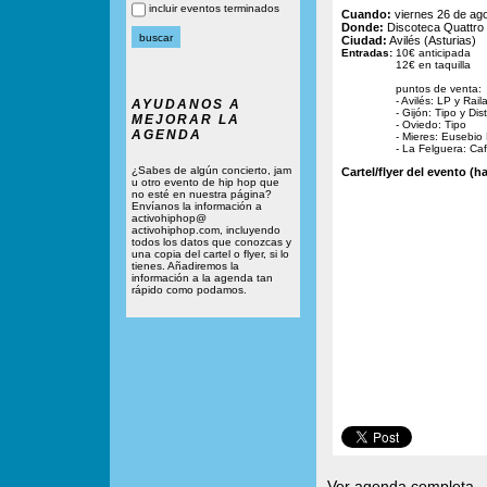
incluir eventos terminados
Cuando:
viernes 26 de ago
Donde:
Discoteca Quattro 
Ciudad:
Avilés (Asturias)
Entradas:
10€ anticipada
12€ en taquilla
puntos de venta:
- Avilés: LP y Rail
AYUDANOS A
- Gijón: Tipo y Dist
MEJORAR LA
- Oviedo: Tipo
AGENDA
- Mieres: Eusebio
- La Felguera: Ca
¿Sabes de algún concierto, jam
Cartel/flyer del evento (ha
u otro evento de hip hop que
no esté en nuestra página?
Envíanos la información a
activohiphop@
activohiphop.com, incluyendo
todos los datos que conozcas y
una copia del cartel o flyer, si lo
tienes. Añadiremos la
información a la agenda tan
rápido como podamos.
Ver agenda completa