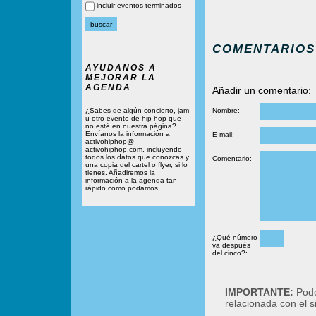
incluir eventos terminados
COMENTARIOS
AYUDANOS A
MEJORAR LA
AGENDA
Añadir un comentario:
¿Sabes de algún concierto, jam
Nombre:
u otro evento de hip hop que
no esté en nuestra página?
Envíanos la información a
E-mail:
activohiphop@
activohiphop.com, incluyendo
todos los datos que conozcas y
Comentario:
una copia del cartel o flyer, si lo
tienes. Añadiremos la
información a la agenda tan
rápido como podamos.
¿Qué número
va después
del cinco?:
IMPORTANTE:
Podé
relacionada con el 