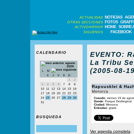
NOTICIAS
AGE
ACTUALIDAD
FOTOS
GRAFFI
OTRAS SECCIONES
HOME
SOBRE 
ACTIVOHIPHOP
FACEBOOK
SIGUENOS
CALENDARIO
EVENTO: Ra
La Tribu S
agosto
2026
(2005-08-19
L
M
X
J
V
S
D
1
2
3
4
5
6
7
8
9
Rapsusklei & Hazh
10
11
12
13
14
15
16
Menorca
17
18
19
20
21
22
23
24
25
26
27
28
29
30
Cuando:
viernes 19 de agos
Donde:
Parque Desfreginal
31
Ciudad:
Menorca
Entradas:
gratis
BUSQUEDA
Ver agenda completa