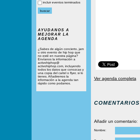
incluir eventos terminados
AYUDANOS A
MEJORAR LA
AGENDA
¿Sabes de algún concierto, jam
u otro evento de hip hop que
no esté en nuestra página?
Envíanos la información a
activohiphop@
activohiphop.com, incluyendo
todos los datos que conozcas y
una copia del cartel o flyer, si lo
tienes. Añadiremos la
Ver agenda completa
información a la agenda tan
rápido como podamos.
COMENTARIOS
Añadir un comentario:
Nombre: