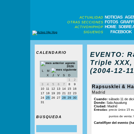
NOTICIAS
AGE
ACTUALIDAD
FOTOS
GRAFFI
OTRAS SECCIONES
HOME
SOBRE 
ACTIVOHIPHOP
FACEBOOK
SIGUENOS
CALENDARIO
EVENTO: Ra
Triple XXX,
agosto
2026
(2004-12-11
L
M
X
J
V
S
D
1
2
3
4
5
6
7
8
9
Rapsusklei & Haz
10
11
12
13
14
15
16
Madrid
17
18
19
20
21
22
23
24
25
26
27
28
29
30
Cuando:
sábado 11 de dic
31
Donde:
Sala Aqualung
Ciudad:
Madrid
Entradas:
precio único 15 e
puntos de venta:
BUSQUEDA
Cartel/flyer del evento (ha