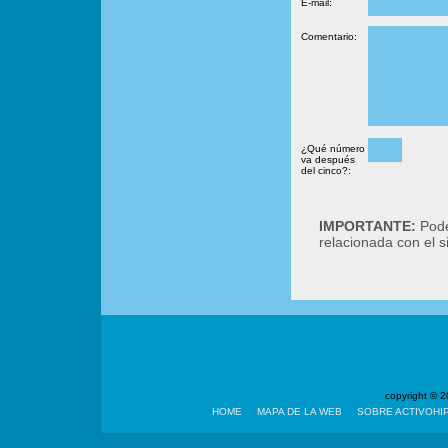
E-mail:
Comentario:
¿Qué número
va después
del cinco?:
IMPORTANTE:
Podé
relacionada con el 
copyright ©
HOME
MAPA DE LA WEB
SOBRE ACTIVOHI