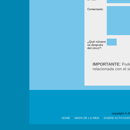
Comentario:
¿Qué número
va después
del cinco?:
IMPORTANTE:
Podé
relacionada con el 
copyright ©
HOME
MAPA DE LA WEB
SOBRE ACTIVOHI