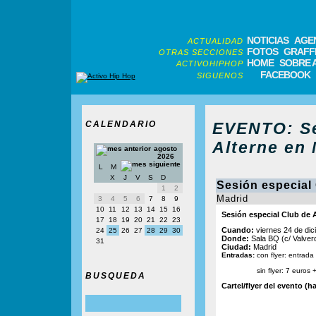
NOTICIAS
AGE
ACTUALIDAD
FOTOS
GRAFFI
OTRAS SECCIONES
HOME
SOBRE 
ACTIVOHIPHOP
FACEBOOK
SIGUENOS
CALENDARIO
EVENTO: Se
Alterne en 
agosto
2026
L
M
X
J
V
S
D
Sesión especial 
1
2
Madrid
3
4
5
6
7
8
9
10
11
12
13
14
15
16
Sesión especial Club de 
17
18
19
20
21
22
23
Cuando:
viernes 24 de dic
24
25
26
27
28
29
30
Donde:
Sala BQ (c/ Valverd
31
Ciudad:
Madrid
Entradas:
con flyer: entrada
sin flyer: 7 euros
BUSQUEDA
Cartel/flyer del evento (ha