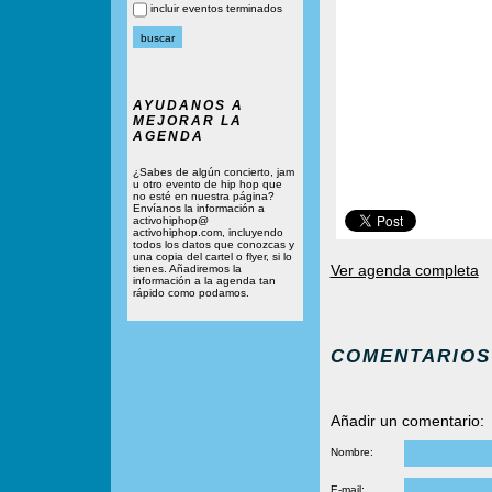
incluir eventos terminados
AYUDANOS A
MEJORAR LA
AGENDA
¿Sabes de algún concierto, jam
u otro evento de hip hop que
no esté en nuestra página?
Envíanos la información a
activohiphop@
activohiphop.com, incluyendo
todos los datos que conozcas y
una copia del cartel o flyer, si lo
Ver agenda completa
tienes. Añadiremos la
información a la agenda tan
rápido como podamos.
COMENTARIOS
Añadir un comentario:
Nombre:
E-mail: