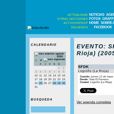
NOTICIAS
AGE
ACTUALIDAD
FOTOS
GRAFFI
OTRAS SECCIONES
HOME
SOBRE 
ACTIVOHIPHOP
FACEBOOK
SIGUENOS
CALENDARIO
EVENTO: SF
Rioja) (200
agosto
2026
L
M
X
J
V
S
D
SFDK
1
2
Logroño (La Rioja)
3
4
5
6
7
8
9
10
11
12
13
14
15
16
Cuando:
jueves 12 de mayo
17
18
19
20
21
22
23
Donde:
Sala El Pantano
Ciudad:
Logroño (La Rioja)
24
25
26
27
28
29
30
31
BUSQUEDA
Ver agenda completa