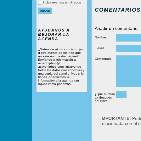
incluir eventos terminados
COMENTARIOS
Añadir un comentario:
AYUDANOS A
MEJORAR LA
Nombre:
AGENDA
E-mail:
¿Sabes de algún concierto, jam
u otro evento de hip hop que
no esté en nuestra página?
Comentario:
Envíanos la información a
activohiphop@
activohiphop.com, incluyendo
todos los datos que conozcas y
una copia del cartel o flyer, si lo
tienes. Añadiremos la
información a la agenda tan
rápido como podamos.
¿Qué número
va después
del cinco?:
IMPORTANTE:
Podé
relacionada con el 