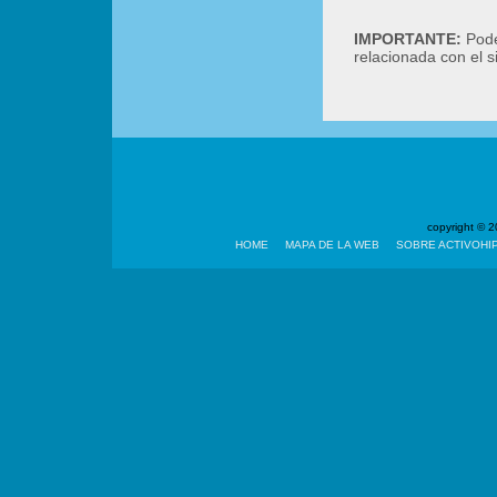
IMPORTANTE:
Podé
relacionada con el 
copyright ©
HOME
MAPA DE LA WEB
SOBRE ACTIVOHI