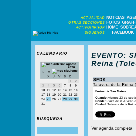
NOTICIAS
AGE
ACTUALIDAD
FOTOS
GRAFFI
OTRAS SECCIONES
HOME
SOBRE 
ACTIVOHIPHOP
FACEBOOK
SIGUENOS
CALENDARIO
EVENTO: SF
Reina (Tole
agosto
2026
L
M
X
J
V
S
D
SFDK
1
2
Talavera de la Reina 
3
4
5
6
7
8
9
10
11
12
13
14
15
16
Ferias de San Mateo
17
18
19
20
21
22
23
Cuando:
viernes 23 de sept
24
25
26
27
28
29
30
Donde:
Plaza de la Juventu
31
Ciudad:
Talavera de la Reina
BUSQUEDA
Ver agenda completa