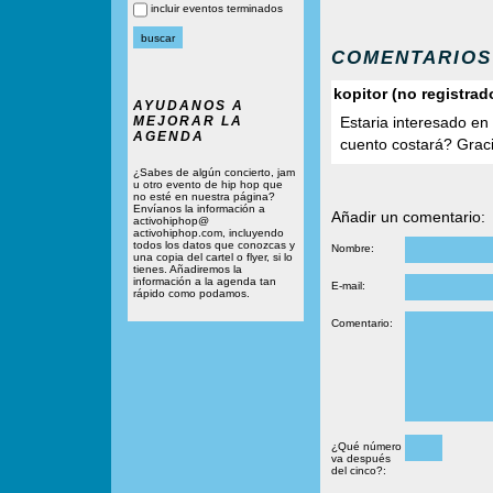
incluir eventos terminados
COMENTARIOS
kopitor (no registrad
AYUDANOS A
MEJORAR LA
Estaria interesado en 
AGENDA
cuento costará? Grac
¿Sabes de algún concierto, jam
u otro evento de hip hop que
no esté en nuestra página?
Envíanos la información a
Añadir un comentario:
activohiphop@
activohiphop.com, incluyendo
todos los datos que conozcas y
Nombre:
una copia del cartel o flyer, si lo
tienes. Añadiremos la
información a la agenda tan
E-mail:
rápido como podamos.
Comentario:
¿Qué número
va después
del cinco?: