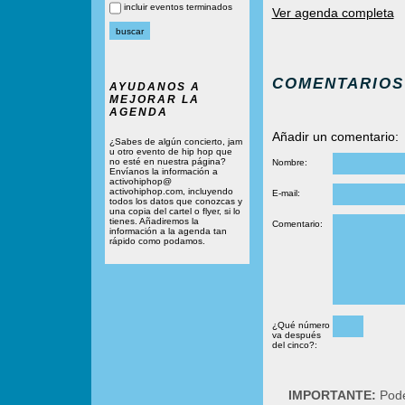
incluir eventos terminados
Ver agenda completa
COMENTARIOS
AYUDANOS A
MEJORAR LA
AGENDA
Añadir un comentario:
¿Sabes de algún concierto, jam
u otro evento de hip hop que
no esté en nuestra página?
Nombre:
Envíanos la información a
activohiphop@
activohiphop.com, incluyendo
E-mail:
todos los datos que conozcas y
una copia del cartel o flyer, si lo
tienes. Añadiremos la
Comentario:
información a la agenda tan
rápido como podamos.
¿Qué número
va después
del cinco?:
IMPORTANTE:
Podé