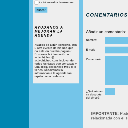
incluir eventos terminados
COMENTARIOS
AYUDANOS A
MEJORAR LA
Añadir un comentario:
AGENDA
Nombre:
¿Sabes de algún concierto, jam
u otro evento de hip hop que
E-mail:
no esté en nuestra página?
Envíanos la información a
activohiphop@
Comentario:
activohiphop.com, incluyendo
todos los datos que conozcas y
una copia del cartel o flyer, si lo
tienes. Añadiremos la
información a la agenda tan
rápido como podamos.
¿Qué número
va después
del cinco?:
IMPORTANTE:
Podé
relacionada con el 