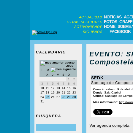
NOTICIAS
AGE
ACTUALIDAD
FOTOS
GRAFFI
OTRAS SECCIONES
HOME
SOBRE 
ACTIVOHIPHOP
FACEBOOK
SIGUENOS
CALENDARIO
EVENTO: SF
Compostela
agosto
2026
L
M
X
J
V
S
D
SFDK
1
2
Santiago de Compost
3
4
5
6
7
8
9
10
11
12
13
14
15
16
Cuando:
sábado 9 de abril d
17
18
19
20
21
22
23
Donde:
Sala Capitol
Ciudad:
Santiago de Compos
24
25
26
27
28
29
30
31
Más información:
http://ww
BUSQUEDA
Ver agenda completa