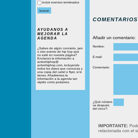
incluir eventos terminados
COMENTARIOS
AYUDANOS A
MEJORAR LA
Añadir un comentario:
AGENDA
Nombre:
¿Sabes de algún concierto, jam
u otro evento de hip hop que
no esté en nuestra página?
E-mail:
Envíanos la información a
activohiphop@
activohiphop.com, incluyendo
Comentario:
todos los datos que conozcas y
una copia del cartel o flyer, si lo
tienes. Añadiremos la
información a la agenda tan
rápido como podamos.
¿Qué número
va después
del cinco?:
IMPORTANTE:
Podé
relacionada con el 