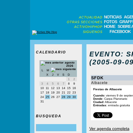
NOTICIAS
AGE
ACTUALIDAD
FOTOS
GRAFFI
OTRAS SECCIONES
HOME
SOBRE 
ACTIVOHIPHOP
FACEBOOK
SIGUENOS
CALENDARIO
EVENTO: SF
(2005-09-09
agosto
2026
L
M
X
J
V
S
D
SFDK
1
2
Albacete
3
4
5
6
7
8
9
10
11
12
13
14
15
16
Fiestas de Albacete
17
18
19
20
21
22
23
Cuando:
viernes 9 de septie
24
25
26
27
28
29
30
Donde:
Carpa Planetario
31
Ciudad:
Albacete
Entradas:
entrada gratuita
BUSQUEDA
Ver agenda completa