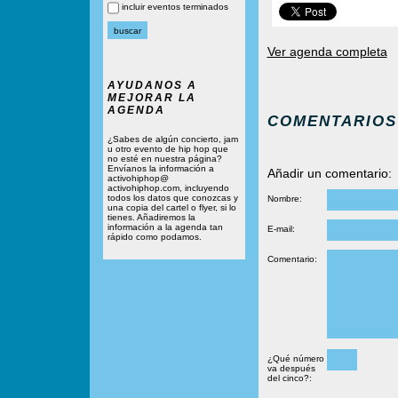
incluir eventos terminados
Ver agenda completa
AYUDANOS A
MEJORAR LA
AGENDA
COMENTARIOS
¿Sabes de algún concierto, jam
u otro evento de hip hop que
no esté en nuestra página?
Envíanos la información a
Añadir un comentario:
activohiphop@
activohiphop.com, incluyendo
todos los datos que conozcas y
Nombre:
una copia del cartel o flyer, si lo
tienes. Añadiremos la
información a la agenda tan
E-mail:
rápido como podamos.
Comentario:
¿Qué número
va después
del cinco?: