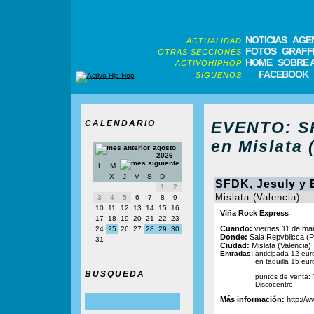
NOTICIAS
AGE
ACTUALIDAD
FOTOS
GRAFFI
OTRAS SECCIONES
HOME
SOBRE 
ACTIVOHIPHOP
FACEBOOK
SIGUENOS
CALENDARIO
EVENTO: SF
en Mislata 
agosto
2026
L
M
X
J
V
S
D
SFDK, Jesuly y E
1
2
Mislata (Valencia)
3
4
5
6
7
8
9
10
11
12
13
14
15
16
Viña Rock Express
17
18
19
20
21
22
23
Cuando:
viernes 11 de ma
24
25
26
27
28
29
30
Donde:
Sala Repvblicca (Pol
31
Ciudad:
Mislata (Valencia)
Entradas:
anticipada 12 eur
en taquilla 15 eur
BUSQUEDA
puntos de venta: 
Discocentro
Más información:
http://