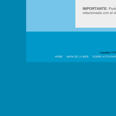
IMPORTANTE:
Podé
relacionada con el 
copyright ©
HOME
MAPA DE LA WEB
SOBRE ACTIVOHI