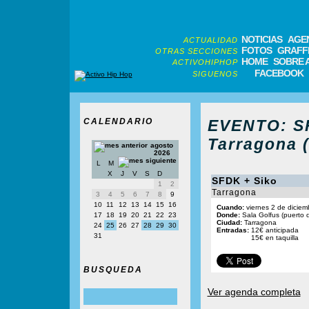
NOTICIAS
AGE
ACTUALIDAD
FOTOS
GRAFFI
OTRAS SECCIONES
HOME
SOBRE 
ACTIVOHIPHOP
FACEBOOK
SIGUENOS
CALENDARIO
EVENTO: SF
Tarragona 
agosto
2026
L
M
X
J
V
S
D
SFDK + Siko
1
2
Tarragona
3
4
5
6
7
8
9
10
11
12
13
14
15
16
Cuando:
viernes 2 de diciem
17
18
19
20
21
22
23
Donde:
Sala Golfus (puerto 
Ciudad:
Tarragona
24
25
26
27
28
29
30
Entradas:
12€ anticipada
31
15€ en taquilla
BUSQUEDA
Ver agenda completa