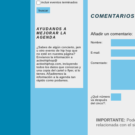
incluir eventos terminados
COMENTARIOS
AYUDANOS A
MEJORAR LA
Añadir un comentario:
AGENDA
Nombre:
¿Sabes de algún concierto, jam
u otro evento de hip hop que
E-mail:
no esté en nuestra página?
Envíanos la información a
activohiphop@
Comentario:
activohiphop.com, incluyendo
todos los datos que conozcas y
una copia del cartel o flyer, si lo
tienes. Añadiremos la
información a la agenda tan
rápido como podamos.
¿Qué número
va después
del cinco?:
IMPORTANTE:
Podé
relacionada con el 