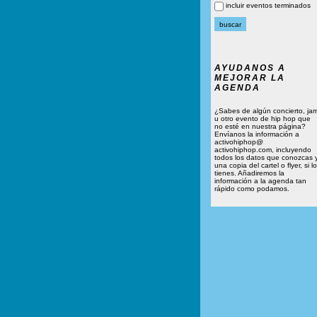
incluir eventos terminados
AYUDANOS A
MEJORAR LA
AGENDA
¿Sabes de algún concierto, ja
u otro evento de hip hop que
no esté en nuestra página?
Envíanos la información a
activohiphop@
activohiphop.com, incluyendo
todos los datos que conozcas 
una copia del cartel o flyer, si lo
tienes. Añadiremos la
información a la agenda tan
rápido como podamos.