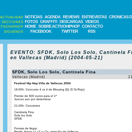
NOTICIAS
AGENDA
REVIEWS
ENTREVISTAS
CRONICAS D
ACTUALIDAD
FOTOS
GRAFFITI
DESCARGAS
VIDEOS
 SECCIONES
HOME
SOBRE ACTIVOHIPHOP
CONTACTO
TIVOHIPHOP
FACEBOOK
TWITTER
RSS
SIGUENOS
EVENTO: SFDK, Solo Los Solo, Cantinela F
en Vallecas (Madrid) (2004-05-21)
SFDK, Solo Los Solo, Cantinela Fina
Vallecas (Madrid)
2
Festival Hip Hop Villa de Vallecas 2004
18:00h: Concurso 4 vs 4 de Bboying (Dj: El Sr.Rojo)
Premio de 600 euros para el 1º
Jueces aun por determinar
21:00h: Conciertos
Cantinela Fina
Solo los Solo
SFDK
Formas de llegar:
Renfe: lineas c1,c2 y c7a, estación de Vallecas.