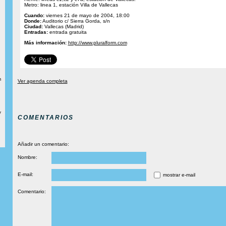
Metro: linea 1, estación Villa de Vallecas
Cuando:
viernes 21 de mayo de 2004, 18:00
Donde:
Auditorio c/ Sierra Gorda, s/n
Ciudad:
Vallecas (Madrid)
Entradas:
entrada gratuita
Más información:
http://www.pluralform.com
m
Ver agenda completa
y
COMENTARIOS
Añadir un comentario:
Nombre:
E-mail:
mostrar e-mail
Comentario: