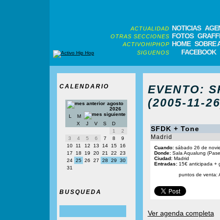
NOTICIAS
AGE
ACTUALIDAD
FOTOS
GRAFFI
OTRAS SECCIONES
HOME
SOBRE 
ACTIVOHIPHOP
FACEBOOK
SIGUENOS
CALENDARIO
EVENTO: SF
(2005-11-26
agosto
2026
L
M
X
J
V
S
D
SFDK + Tone
1
2
Madrid
3
4
5
6
7
8
9
10
11
12
13
14
15
16
Cuando:
sábado 26 de novie
17
18
19
20
21
22
23
Donde:
Sala Aqualung (Paseo
Ciudad:
Madrid
24
25
26
27
28
29
30
Entradas:
15€ anticipada + 
31
puntos de venta: 
BUSQUEDA
Ver agenda completa