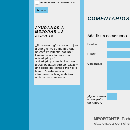
incluir eventos terminados
COMENTARIOS
AYUDANOS A
MEJORAR LA
Añadir un comentario:
AGENDA
Nombre:
¿Sabes de algún concierto, jam
u otro evento de hip hop que
no esté en nuestra página?
E-mail:
Envíanos la información a
activohiphop@
activohiphop.com, incluyendo
Comentario:
todos los datos que conozcas y
una copia del cartel o flyer, si lo
tienes. Añadiremos la
información a la agenda tan
rápido como podamos.
¿Qué número
va después
del cinco?:
IMPORTANTE:
Podé
relacionada con el 