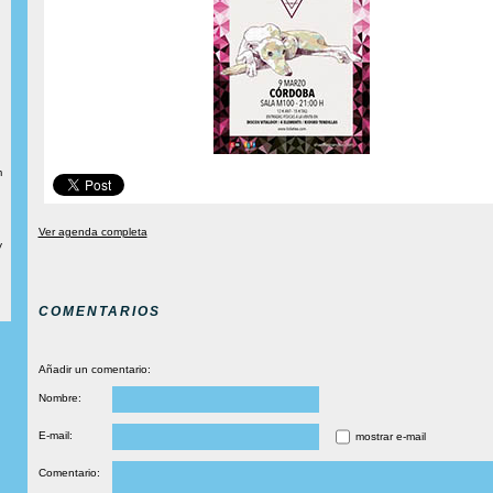
m
Ver agenda completa
y
COMENTARIOS
Añadir un comentario:
Nombre:
E-mail:
mostrar e-mail
Comentario: