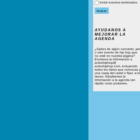
incluir eventos terminados
AYUDANOS A
MEJORAR LA
AGENDA
¿Sabes de algún concierto, ja
u otro evento de hip hop que
no esté en nuestra página?
Envíanos la información a
activohiphop@
activohiphop.com, incluyendo
todos los datos que conozcas 
una copia del cartel o flyer, si lo
tienes. Añadiremos la
información a la agenda tan
rápido como podamos.