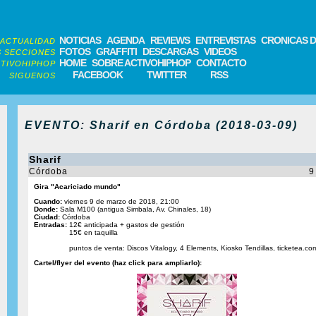
NOTICIAS
AGENDA
REVIEWS
ENTREVISTAS
CRONICAS D
ACTUALIDAD
FOTOS
GRAFFITI
DESCARGAS
VIDEOS
 SECCIONES
HOME
SOBRE ACTIVOHIPHOP
CONTACTO
TIVOHIPHOP
FACEBOOK
TWITTER
RSS
SIGUENOS
EVENTO: Sharif en Córdoba (2018-03-09)
Sharif
Córdoba
9
Gira "Acariciado mundo"
Cuando:
viernes 9 de marzo de 2018, 21:00
Donde:
Sala M100 (antigua Simbala, Av. Chinales, 18)
Ciudad:
Córdoba
Entradas:
12€ anticipada + gastos de gestión
15€ en taquilla
puntos de venta: Discos Vitalogy, 4 Elements, Kiosko Tendillas, ticketea.co
Cartel/flyer del evento (haz click para ampliarlo):